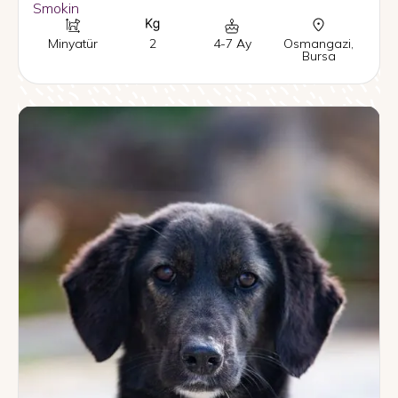
Smokin
Minyatür
2
4-7 Ay
Osmangazi
,
Bursa