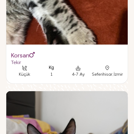
Korsan
Tekir
Küçük
1
4-7 Ay
Seferihisar
,
İzmir