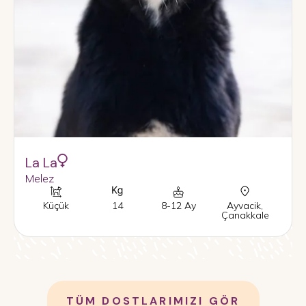
La La
Melez
Küçük
14
8-12 Ay
Ayvacik
,
Çanakkale
TÜM DOSTLARIMIZI GÖR