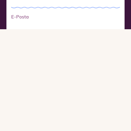
E-Posta
Köpke'nin benimle profilime uygun iletişim kurmasına ve
verilerimin bu amaçla işlenmesine izin veriyorum.
Kişisel verilerinizi
aydınlatma metnimize
uygun şekilde işliyoruz.
Yuva Ol
Hakkımızda