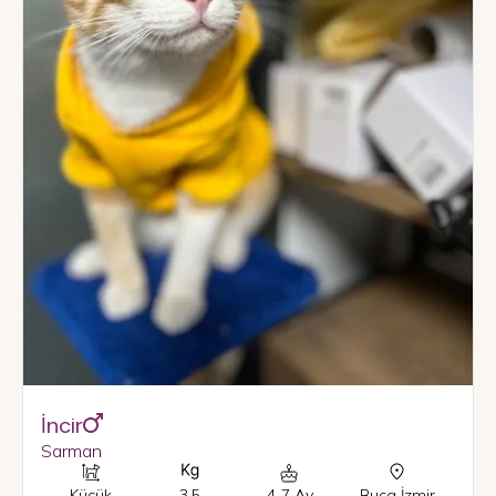
İncir
Sarman
Küçük
3.5
4-7 Ay
Buca
,
İzmir