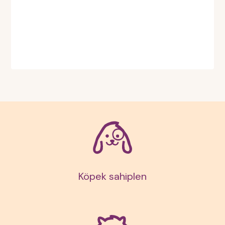
Slide 2 of 3.
Köpek sahiplen