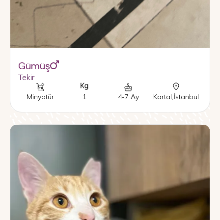
Gümüş
Tekir
Minyatür
1
4-7 Ay
Kartal
,
İstanbul