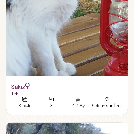
Sakız
Tekir
Küçük
3
4-7 Ay
Seferihisar
,
İzmir