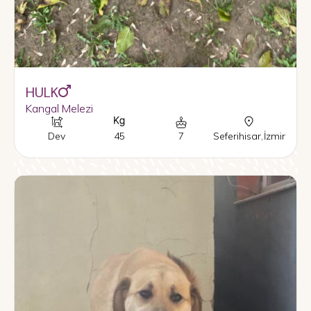
HULK
Kangal Melezi
Dev
45
7
Seferihisar
,
İzmir