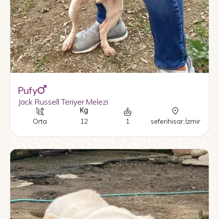
Pufy
Jack Russell Teriyer Melezi
Orta
12
1
seferihisar
,
İzmir