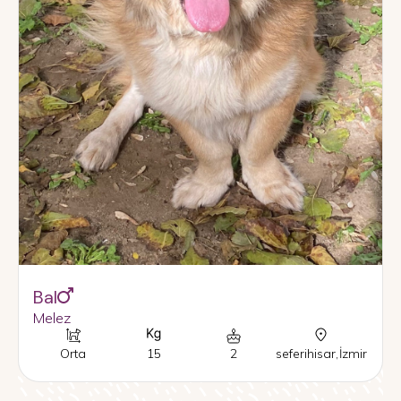
Bal
Melez
Orta
15
2
seferihisar
,
İzmir