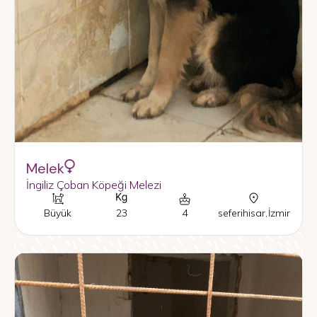
Melek
İngiliz Çoban Köpeği Melezi
Büyük
23
4
seferihisar
,
İzmir