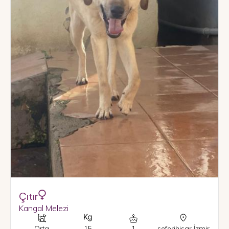
Çıtır
Kangal Melezi
Orta
15
1
seferihisar
,
İzmir