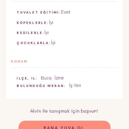
Evet
TUVALET EĞİTİMİ:
İyi
KÖPEKLERLE:
İyi
KEDİLERLE:
İyi
ÇOCUKLARLA:
KONUM
Buca
,
İzmir
İLÇE, İL:
İş Yeri
BULUNDUĞU MEKAN:
Alvin
ile tanışmak için başvur!
BANA YUVA OL