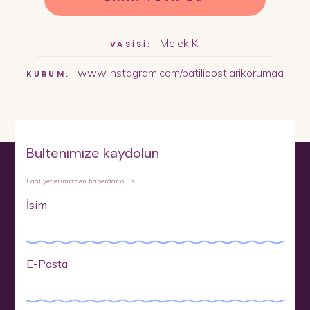
Melek K.
VASİSİ:
www.instagram.com/patilidostlarikorumaa
KURUM:
Bültenimize kaydolun
Faaliyetlerimizden haberdar olun
İsim
E-Posta