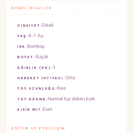
GENEL BİLGİLER
Erkek
CİNSİYET:
4-7 Ay
YAŞ:
Bombay
IRK:
Küçük
BOYUT:
3
AĞIRLIK (KG):
Orta
HAREKET İHTİYACI:
Kısa
TÜY UZUNLUĞU:
Normal tüy döken kürk
TÜY DÖKME:
Evet
KISIR MI?:
EĞİTİM VE ETKİLEŞİM