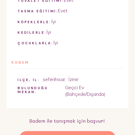
TUVALET EĞİTİMİ:
Evet
TASMA EĞİTİMİ:
İyi
KÖPEKLERLE:
İyi
KEDİLERLE:
İyi
ÇOCUKLARLA:
KONUM
seferihisar
,
İzmir
İLÇE, İL:
Geçici Ev
BULUNDUĞU
MEKAN:
(Bahçede/Dışarıda)
Badem
ile tanışmak için başvur!