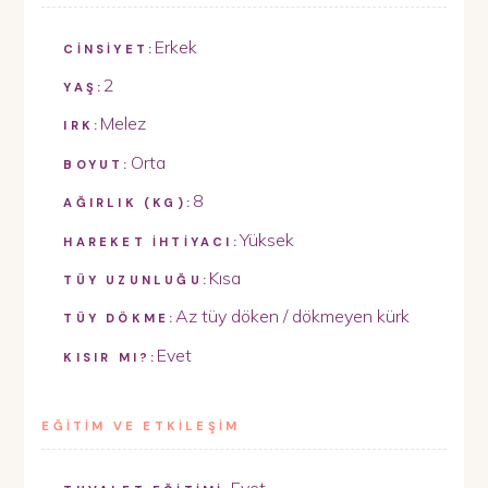
Erkek
CİNSİYET:
2
YAŞ:
Melez
IRK:
Orta
BOYUT:
8
AĞIRLIK (KG):
Yüksek
HAREKET İHTİYACI:
Kısa
TÜY UZUNLUĞU:
Az tüy döken / dökmeyen kürk
TÜY DÖKME:
Evet
KISIR MI?:
EĞİTİM VE ETKİLEŞİM
Evet