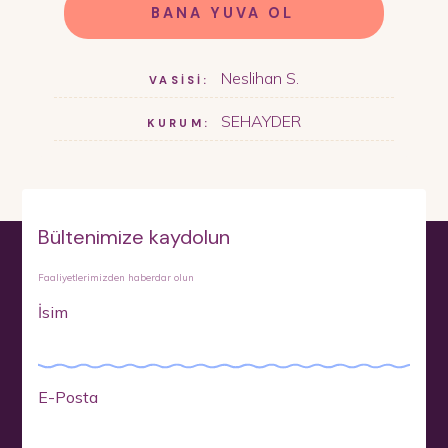
BANA YUVA OL
Neslihan S.
VASİSİ:
SEHAYDER
KURUM:
Bültenimize kaydolun
Faaliyetlerimizden haberdar olun
İsim
E-Posta