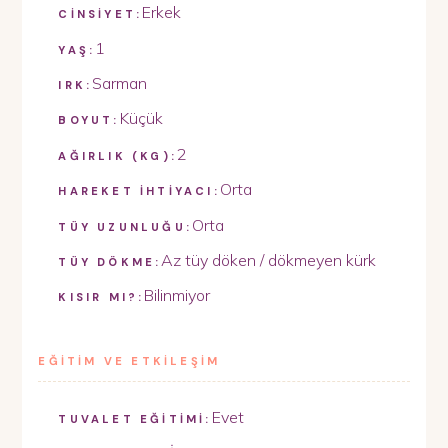
Erkek
CİNSİYET:
1
YAŞ:
Sarman
IRK:
Küçük
BOYUT:
2
AĞIRLIK (KG):
Orta
HAREKET İHTİYACI:
Orta
TÜY UZUNLUĞU:
Az tüy döken / dökmeyen kürk
TÜY DÖKME:
Bilinmiyor
KISIR MI?:
EĞİTİM VE ETKİLEŞİM
Evet
TUVALET EĞİTİMİ: