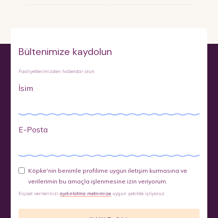
Bültenimize kaydolun
Faaliyetlerimizden haberdar olun
İsim
E-Posta
Köpke'nin benimle profilime uygun iletişim kurmasına ve
verilerimin bu amaçla işlenmesine izin veriyorum.
Kişisel verilerinizi
aydınlatma metnimize
uygun şekilde işliyoruz.