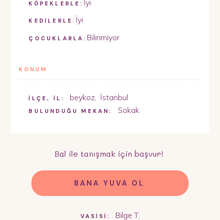
İyi
KÖPEKLERLE:
İyi
KEDİLERLE:
Bilinmiyor
ÇOCUKLARLA:
KONUM
beykoz
,
İstanbul
İLÇE, İL:
Sokak
BULUNDUĞU MEKAN:
Bal
ile tanışmak için başvur!
BANA YUVA OL
Bilge T.
VASİSİ: