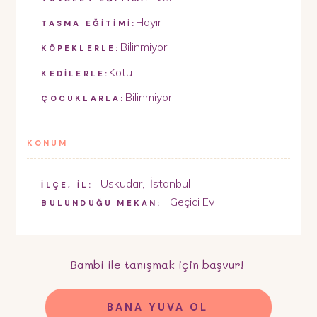
Hayır
TASMA EĞİTİMİ:
Bilinmiyor
KÖPEKLERLE:
Kötü
KEDİLERLE:
Bilinmiyor
ÇOCUKLARLA:
KONUM
Üsküdar
,
İstanbul
İLÇE, İL:
Geçici Ev
BULUNDUĞU MEKAN:
Bambi
ile tanışmak için başvur!
BANA YUVA OL