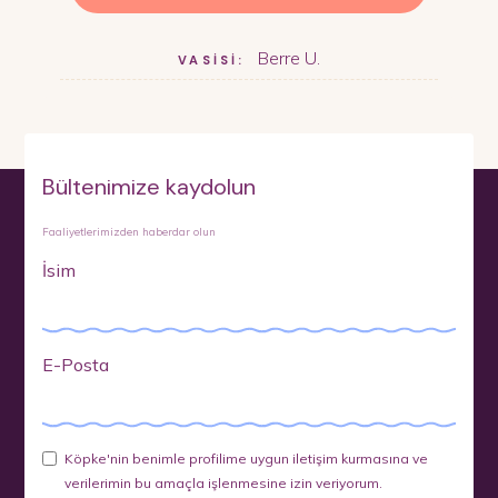
Berre U.
VASİSİ:
Bültenimize kaydolun
Faaliyetlerimizden haberdar olun
İsim
E-Posta
Köpke'nin benimle profilime uygun iletişim kurmasına ve
verilerimin bu amaçla işlenmesine izin veriyorum.