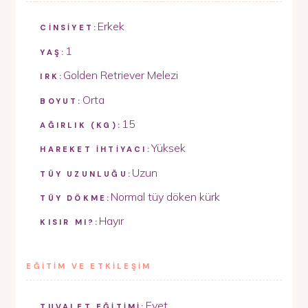
Erkek
CİNSİYET:
1
YAŞ:
Golden Retriever Melezi
IRK:
Orta
BOYUT:
15
AĞIRLIK (KG):
Yüksek
HAREKET İHTİYACI:
Uzun
TÜY UZUNLUĞU:
Normal tüy döken kürk
TÜY DÖKME:
Hayır
KISIR MI?:
EĞİTİM VE ETKİLEŞİM
Evet
TUVALET EĞİTİMİ: