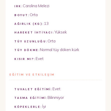
Carolina Melezi
IRK:
Orta
BOYUT:
13
AĞIRLIK (KG):
Yüksek
HAREKET İHTİYACI:
Orta
TÜY UZUNLUĞU:
Normal tüy döken kürk
TÜY DÖKME:
Evet
KISIR MI?:
EĞİTİM VE ETKİLEŞİM
Evet
TUVALET EĞİTİMİ:
Bilinmiyor
TASMA EĞİTİMİ:
İyi
KÖPEKLERLE: