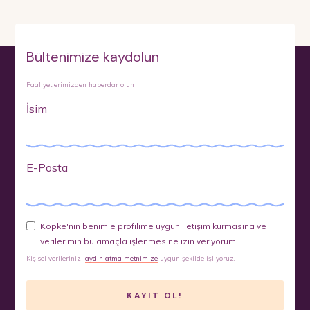
Bültenimize kaydolun
Faaliyetlerimizden haberdar olun
İsim
E-Posta
Köpke'nin benimle profilime uygun iletişim kurmasına ve
verilerimin bu amaçla işlenmesine izin veriyorum.
Kişisel verilerinizi
aydınlatma metnimize
uygun şekilde işliyoruz.