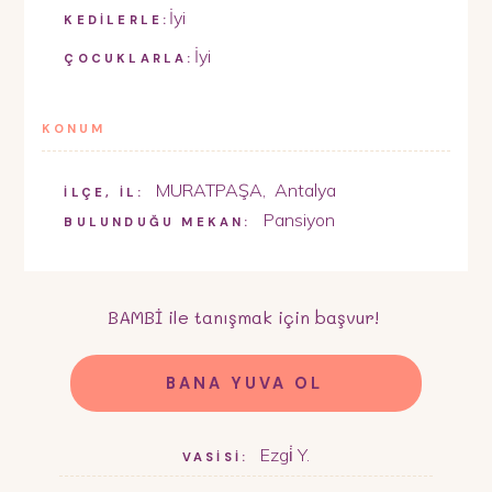
İyi
KEDİLERLE:
İyi
ÇOCUKLARLA:
KONUM
MURATPAŞA
,
Antalya
İLÇE, İL:
Pansiyon
BULUNDUĞU MEKAN:
BAMBİ
ile tanışmak için başvur!
BANA YUVA OL
Ezgi̇ Y.
VASİSİ: