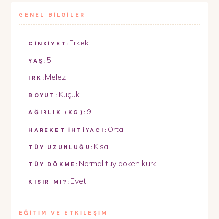
GENEL BİLGİLER
Erkek
CİNSİYET:
5
YAŞ:
Melez
IRK:
Küçük
BOYUT:
9
AĞIRLIK (KG):
Orta
HAREKET İHTİYACI:
Kısa
TÜY UZUNLUĞU:
Normal tüy döken kürk
TÜY DÖKME:
Evet
KISIR MI?:
EĞİTİM VE ETKİLEŞİM