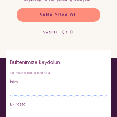
BANA YUVA OL
Çisil D.
VASİSİ:
Bültenimize kaydolun
Faaliyetlerimizden haberdar olun
İsim
E-Posta