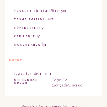
Bilinmiyor
TUVALET EĞİTİMİ:
Evet
TASMA EĞİTİMİ:
İyi
KÖPEKLERLE:
İyi
KEDİLERLE:
İyi
ÇOCUKLARLA:
KONUM
dikili
,
İzmir
İLÇE, İL:
Geçici Ev
BULUNDUĞU
MEKAN:
(Bahçede/Dışarıda)
Beşiktaş
ile tanışmak için başvur!