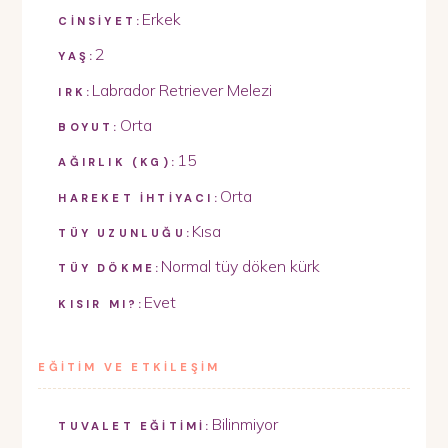
Erkek
CİNSİYET:
2
YAŞ:
Labrador Retriever Melezi
IRK:
Orta
BOYUT:
15
AĞIRLIK (KG):
Orta
HAREKET İHTİYACI:
Kısa
TÜY UZUNLUĞU:
Normal tüy döken kürk
TÜY DÖKME:
Evet
KISIR MI?:
EĞİTİM VE ETKİLEŞİM
Bilinmiyor
TUVALET EĞİTİMİ: