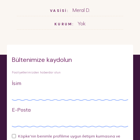
Meral D.
VASİSİ:
Yok
KURUM:
Bültenimize kaydolun
Faaliyetlerimizden haberdar olun
İsim
E-Posta
Köpke'nin benimle profilime uygun iletişim kurmasına ve