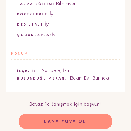
Bilinmiyor
TASMA EĞİTİMİ:
İyi
KÖPEKLERLE:
İyi
KEDİLERLE:
İyi
ÇOCUKLARLA:
KONUM
Narlıdere
,
İzmir
İLÇE, İL:
Bakım Evi (Barınak)
BULUNDUĞU MEKAN:
Beyaz
ile tanışmak için başvur!
BANA YUVA OL