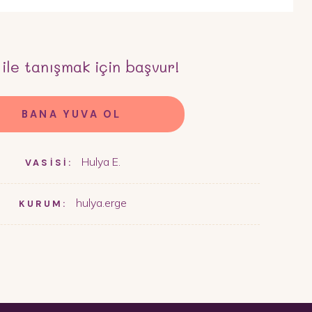
ile tanışmak için başvur!
BANA YUVA OL
Hulya E.
VASİSİ:
hulya.erge
KURUM: