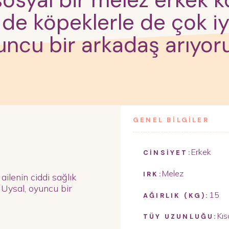
 sosyal bir melez erkek 
 de köpeklerle de çok i
uncu bir arkadaş arıyor
GENEL BİLGİLER
Erkek
CİNSİYET:
Melez
IRK:
ailenin ciddi sağlık
Uysal, oyuncu bir
15
AĞIRLIK (KG):
Kıs
TÜY UZUNLUĞU: