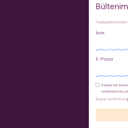
Bültenim
Faaliyetlerimizden
İsim
E-Posta
Köpke'nin benim
verilerimin bu a
Kişisel verilerinizi
a