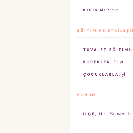
Evet
KISIR MI?:
EĞİTİM VE ETKİLEŞ
TUVALET EĞİTİMİ:
İyi
KÖPEKLERLE:
İyi
ÇOCUKLARLA:
KONUM
Sarıyer
İs
,
İLÇE, İL: