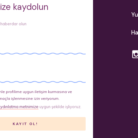
ize kaydolun
Yu
 haberdar olun
Ha
le profilime uygun iletişim kurmasına ve
maçla işlenmesine izin veriyorum.
ydınlatma metnimize
uygun şekilde işliyoruz.