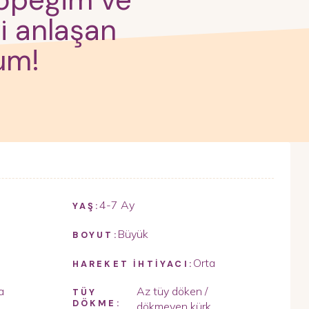
köpeğim ve
yi anlaşan
um!
4-7 Ay
YAŞ:
Büyük
BOYUT:
Orta
HAREKET İHTİYACI:
a
Az tüy döken /
TÜY
DÖKME:
dökmeyen kürk