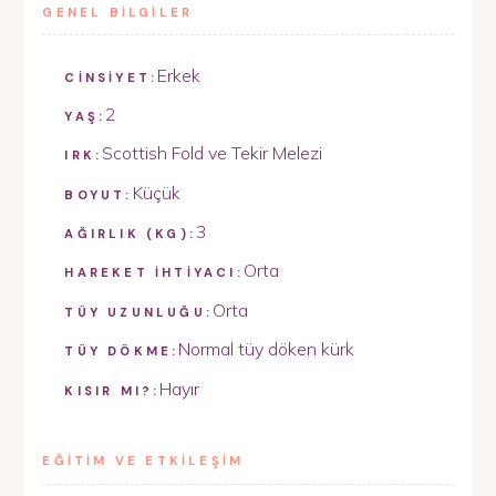
GENEL BİLGİLER
Erkek
CİNSİYET:
2
YAŞ:
Scottish Fold ve Tekir Melezi
IRK:
Küçük
BOYUT:
3
AĞIRLIK (KG):
Orta
HAREKET İHTİYACI:
Orta
TÜY UZUNLUĞU:
Normal tüy döken kürk
TÜY DÖKME:
Hayır
KISIR MI?:
EĞİTİM VE ETKİLEŞİM