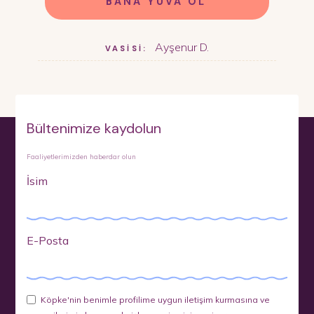
BANA YUVA OL
Ayşenur D.
VASİSİ:
Bültenimize kaydolun
Faaliyetlerimizden haberdar olun
İsim
E-Posta
Köpke'nin benimle profilime uygun iletişim kurmasına ve