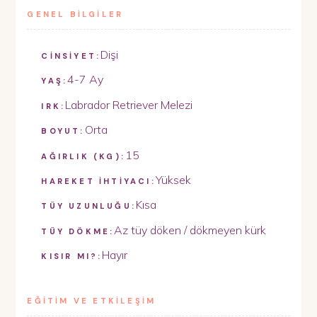
GENEL BİLGİLER
Dişi
CİNSİYET:
4-7 Ay
YAŞ:
Labrador Retriever Melezi
IRK:
Orta
BOYUT:
15
AĞIRLIK (KG):
Yüksek
HAREKET İHTİYACI:
Kısa
TÜY UZUNLUĞU:
Az tüy döken / dökmeyen kürk
TÜY DÖKME:
Hayır
KISIR MI?:
EĞİTİM VE ETKİLEŞİM