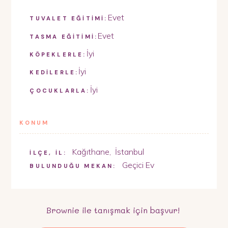
Evet
TUVALET EĞİTİMİ:
Evet
TASMA EĞİTİMİ:
İyi
KÖPEKLERLE:
İyi
KEDİLERLE:
İyi
ÇOCUKLARLA:
KONUM
Kağıthane
,
İstanbul
İLÇE, İL:
Geçici Ev
BULUNDUĞU MEKAN:
Brownie
ile tanışmak için başvur!