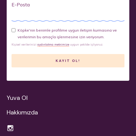
E-Posta
Köpke'nin benimle profilime uygun iletişim kurmasına ve
verilerimin bu amaçla işlenmesine izin veriyorum.
Kişisel verilerinizi
aydınlatma metnimize
uygun şekilde işliyoruz.
Yuva Ol
Hakkımızda