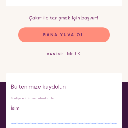
Çakır
ile tanışmak için başvur!
BANA YUVA OL
Mert K.
VASİSİ:
Bültenimize kaydolun
Faaliyetlerimizden haberdar olun
İsim