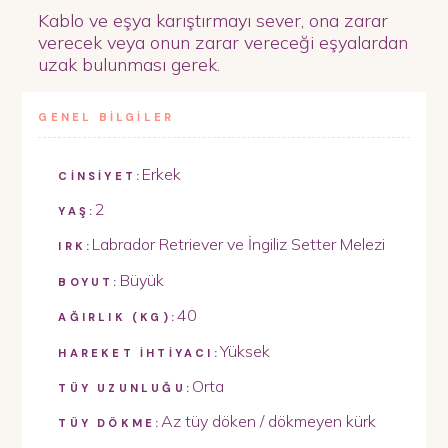
Kablo ve eşya karıştırmayı sever, ona zarar
verecek veya onun zarar vereceği eşyalardan
uzak bulunması gerek.
GENEL BİLGİLER
Erkek
CİNSİYET:
2
YAŞ:
Labrador Retriever ve İngiliz Setter Melezi
IRK:
Büyük
BOYUT:
40
AĞIRLIK (KG):
Yüksek
HAREKET İHTİYACI:
Orta
TÜY UZUNLUĞU:
Az tüy döken / dökmeyen kürk
TÜY DÖKME: