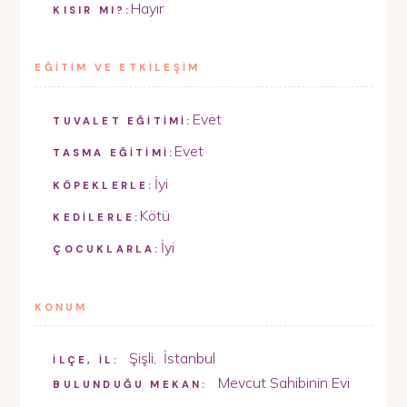
Hayır
KISIR MI?:
EĞİTİM VE ETKİLEŞİM
Evet
TUVALET EĞİTİMİ:
Evet
TASMA EĞİTİMİ:
İyi
KÖPEKLERLE:
Kötü
KEDİLERLE:
İyi
ÇOCUKLARLA:
KONUM
Şişli
,
İstanbul
İLÇE, İL:
Mevcut Sahibinin Evi
BULUNDUĞU MEKAN: