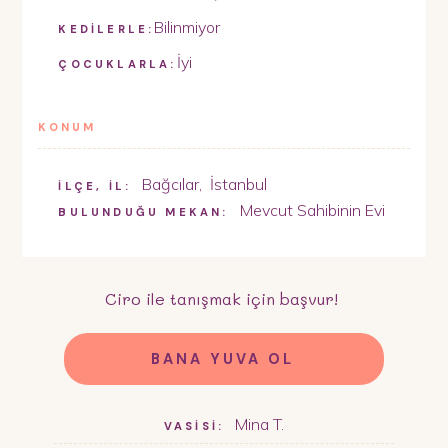
Bilinmiyor
KEDİLERLE:
İyi
ÇOCUKLARLA:
KONUM
Bağcılar
,
İstanbul
İLÇE, İL:
Mevcut Sahibinin Evi
BULUNDUĞU MEKAN:
Ciro
ile tanışmak için başvur!
BANA YUVA OL
Mina T.
VASİSİ: