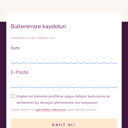
Bültenimize kaydolun
Faaliyetlerimizden haberdar olun
İsim
E-Posta
Köpke'nin benimle profilime uygun iletişim kurmasına ve
verilerimin bu amaçla işlenmesine izin veriyorum.
Kişisel verilerinizi
aydınlatma metnimize
uygun şekilde işliyoruz.