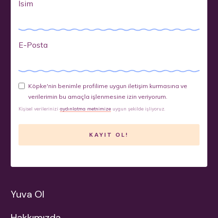
İsim
E-Posta
Köpke'nin benimle profilime uygun iletişim kurmasına ve
verilerimin bu amaçla işlenmesine izin veriyorum.
Kişisel verilerinizi
aydınlatma metnimize
uygun şekilde işliyoruz.
Yuva Ol
Hakkımızda