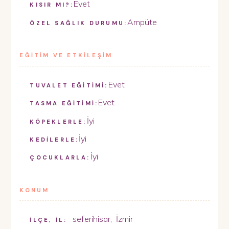
Evet
KISIR MI?:
Ampüte
ÖZEL SAĞLIK DURUMU:
EĞİTİM VE ETKİLEŞİM
Evet
TUVALET EĞİTİMİ:
Evet
TASMA EĞİTİMİ:
İyi
KÖPEKLERLE:
İyi
KEDİLERLE:
İyi
ÇOCUKLARLA:
KONUM
seferihisar
,
İzmir
İLÇE, İL: