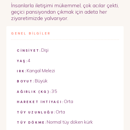
İnsanlarla iletişimi mükemmel, çok acılar çekti,
geçici pansiyondan çıkmak için adeta her
ziyaretimizde yalvarıyor.
GENEL BİLGİLER
Dişi
CİNSİYET:
4
YAŞ:
Kangal Melezi
IRK:
Büyük
BOYUT:
35
AĞIRLIK (KG):
Orta
HAREKET İHTİYACI:
Orta
TÜY UZUNLUĞU:
Normal tüy döken kürk
TÜY DÖKME: