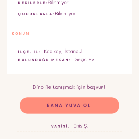
Bilinmiyor
KEDİLERLE:
Bilinmiyor
ÇOCUKLARLA:
KONUM
Kadıköy
,
İstanbul
İLÇE, İL:
Geçici Ev
BULUNDUĞU MEKAN:
Dino
ile tanışmak için başvur!
BANA YUVA OL
Enis Ş.
VASİSİ: