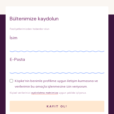
Bültenimize kaydolun
Faaliyetlerimizden haberdar olun
İsim
E-Posta
Köpke'nin benimle profilime uygun iletişim kurmasına ve
verilerimin bu amaçla işlenmesine izin veriyorum.
Kişisel verilerinizi
aydınlatma metnimize
uygun şekilde işliyoruz.