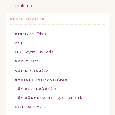
Tırmalama
GENEL BİLGİLER
Erkek
CİNSİYET:
1
YAŞ:
Beyaz Rus Kedisi
IRK:
Orta
BOYUT:
5
AĞIRLIK (KG):
Yüksek
HAREKET İHTİYACI:
Orta
TÜY UZUNLUĞU:
Normal tüy döken kürk
TÜY DÖKME:
Evet
KISIR MI?: