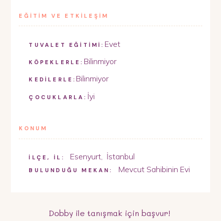
EĞİTİM VE ETKİLEŞİM
Evet
TUVALET EĞİTİMİ:
Bilinmiyor
KÖPEKLERLE:
Bilinmiyor
KEDİLERLE:
İyi
ÇOCUKLARLA:
KONUM
Esenyurt
,
İstanbul
İLÇE, İL:
Mevcut Sahibinin Evi
BULUNDUĞU MEKAN:
Dobby
ile tanışmak için başvur!