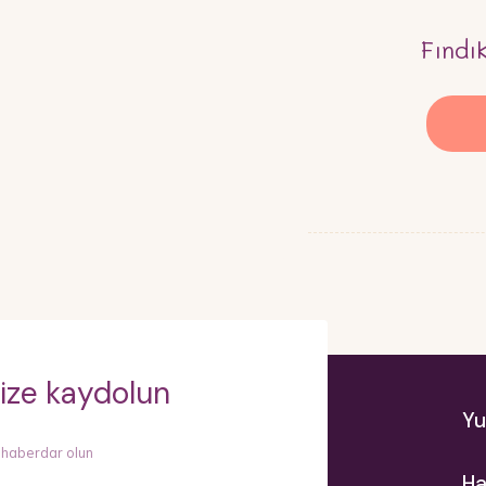
Fındı
ize kaydolun
Yu
 haberdar olun
Ha