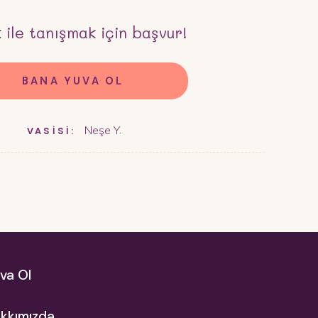
k
ile tanışmak için başvur!
BANA YUVA OL
Neşe Y.
VASİSİ:
va Ol
kkımızda