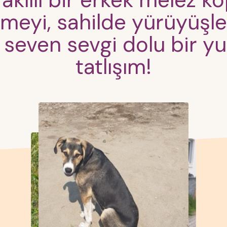
 akıllı bir erkek melez 
meyi, sahilde yürüyüşler
 seven sevgi dolu bir y
tatlışım!