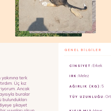
GENEL BİLGİLER
Erkek
CİNSİYET:
Melez
IRK:
n yakınına terk
ptırdım. Üç kız
5
AĞIRLIK (KG):
eriyorum. Ancak
ayısıyla buralar
Or
TÜY UZUNLUĞU:
ü bulundukları
diyeye şikayet
bir yuvaları olsun
Hayır
KISIR MI?: