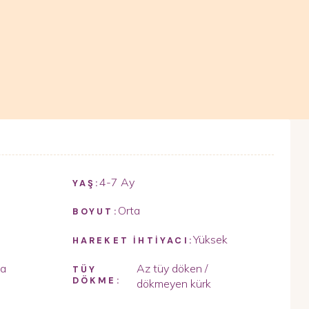
4-7 Ay
YAŞ:
Orta
BOYUT:
Yüksek
HAREKET İHTİYACI:
ta
Az tüy döken /
TÜY
DÖKME:
dökmeyen kürk