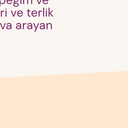
köpeğim ve
i ve terlik
uva arayan