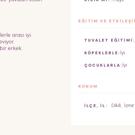
EĞİTİM VE ETKİLEŞ
rle arası iyi.
TUVALET EĞİTİMİ:
eviyor.
bir erkek.
İyi
KÖPEKLERLE:
İyi
ÇOCUKLARLA:
KONUM
Dikili
İzmir
,
İLÇE, İL: