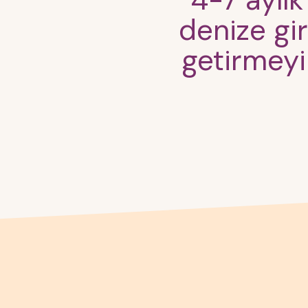
4-7 aylık
denize gir
getirmeyi