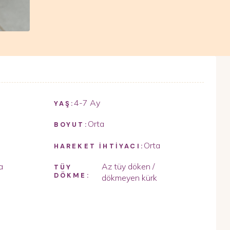
4-7 Ay
YAŞ:
Orta
BOYUT:
Orta
HAREKET İHTİYACI:
a
Az tüy döken /
TÜY
DÖKME:
dökmeyen kürk