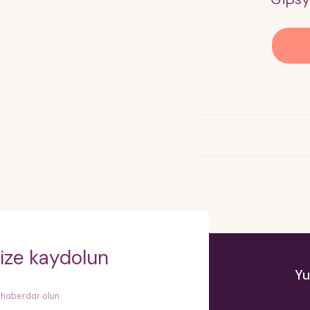
ize kaydolun
Yu
 haberdar olun