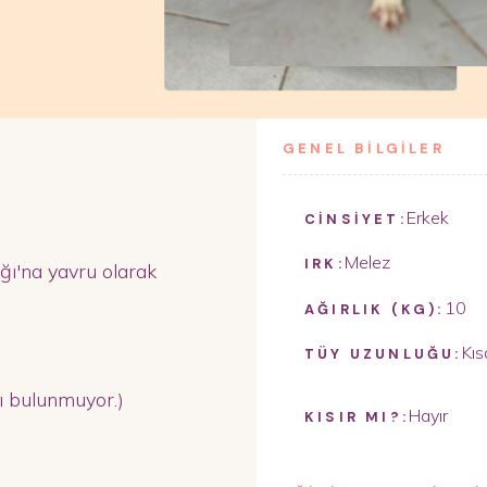
GENEL BİLGİLER
Erkek
CİNSİYET:
Melez
IRK:
ğı'na yavru olarak
10
AĞIRLIK (KG):
Kıs
TÜY UZUNLUĞU:
sı bulunmuyor.)
Hayır
KISIR MI?: