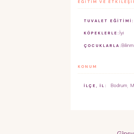
EĞİTİM VE ETKİLEŞ
TUVALET EĞİTİMİ:
İyi
KÖPEKLERLE:
Bilinm
ÇOCUKLARLA:
KONUM
Bodrum
M
,
İLÇE, İL:
Gipsy