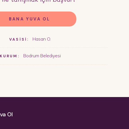
BANA YUVA OL
Hasan O.
VASİSİ:
Bodrum Belediyesi
KURUM:
va Ol