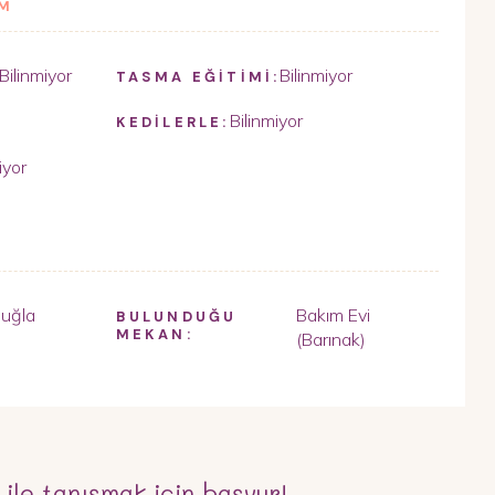
İM
Bilinmiyor
Bilinmiyor
TASMA EĞİTİMİ:
Bilinmiyor
KEDİLERLE:
iyor
uğla
Bakım Evi
BULUNDUĞU
MEKAN:
(Barınak)
ile tanışmak için başvur!