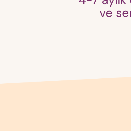
4-7 aylık
ve se