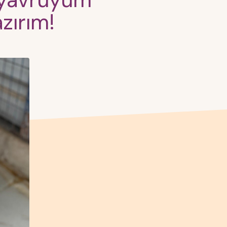
z yavruyum
zırım!