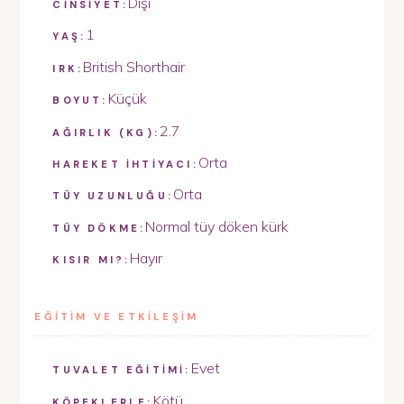
Dişi
CİNSİYET:
1
YAŞ:
British Shorthair
IRK:
Küçük
BOYUT:
2.7
AĞIRLIK (KG):
Orta
HAREKET İHTİYACI:
Orta
TÜY UZUNLUĞU:
Normal tüy döken kürk
TÜY DÖKME:
Hayır
KISIR MI?:
EĞİTİM VE ETKİLEŞİM
Evet
TUVALET EĞİTİMİ:
Kötü
KÖPEKLERLE: