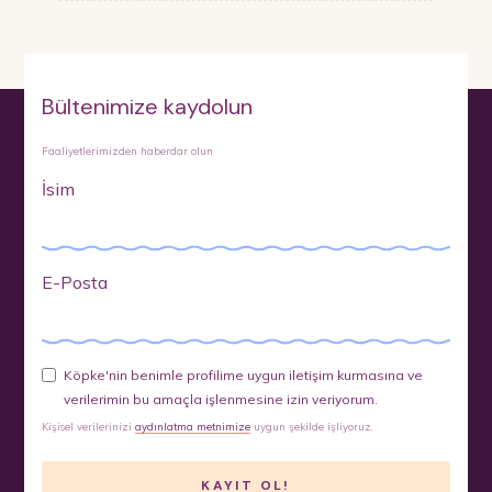
Bültenimize kaydolun
Faaliyetlerimizden haberdar olun
İsim
E-Posta
Köpke'nin benimle profilime uygun iletişim kurmasına ve
verilerimin bu amaçla işlenmesine izin veriyorum.
Kişisel verilerinizi
aydınlatma metnimize
uygun şekilde işliyoruz.