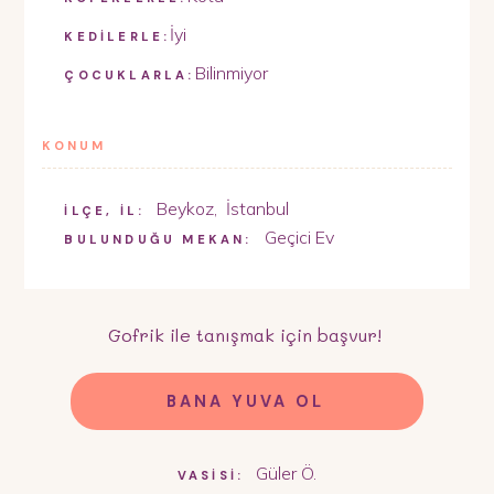
İyi
KEDİLERLE:
Bilinmiyor
ÇOCUKLARLA:
KONUM
Beykoz
,
İstanbul
İLÇE, İL:
Geçici Ev
BULUNDUĞU MEKAN:
Gofrik
ile tanışmak için başvur!
BANA YUVA OL
Güler Ö.
VASİSİ: