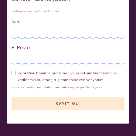
Faaliyetlerimizden haberdar olun
İsim
E-Posta
Köpke'nin benimle profilime uygun iletişim kurmasına ve
verilerimin bu amaçla işlenmesine izin veriyorum.
Kişisel verilerinizi
aydınlatma metnimize
uygun şekilde işliyoruz.