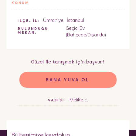
KONUM
Ümraniye
,
İstanbul
İLÇE, İL:
Geçici Ev
BULUNDUĞU
MEKAN:
(Bahçede/Dışarıda)
Güzel
ile tanışmak için başvur!
BANA YUVA OL
Melike E.
VASİSİ:
Bültenimize kaydolun