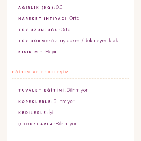
0.3
AĞIRLIK (KG):
Orta
HAREKET İHTİYACI:
Orta
TÜY UZUNLUĞU:
Az tüy döken / dökmeyen kürk
TÜY DÖKME:
Hayır
KISIR MI?:
EĞİTİM VE ETKİLEŞİM
Bilinmiyor
TUVALET EĞİTİMİ:
Bilinmiyor
KÖPEKLERLE:
İyi
KEDİLERLE:
Bilinmiyor
ÇOCUKLARLA: