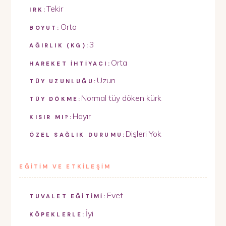
Tekir
IRK:
Orta
BOYUT:
3
AĞIRLIK (KG):
Orta
HAREKET İHTİYACI:
Uzun
TÜY UZUNLUĞU:
Normal tüy döken kürk
TÜY DÖKME:
Hayır
KISIR MI?:
Dişleri Yok
ÖZEL SAĞLIK DURUMU:
EĞİTİM VE ETKİLEŞİM
Evet
TUVALET EĞİTİMİ:
İyi
KÖPEKLERLE: