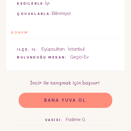
İyi
KEDİLERLE:
Bilinmiyor
ÇOCUKLARLA:
KONUM
Eyüpsultan
,
İstanbul
İLÇE, İL:
Geçici Ev
BULUNDUĞU MEKAN:
İncir
ile tanışmak için başvur!
BANA YUVA OL
Fadime G.
VASİSİ: