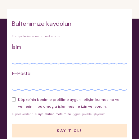
Bültenimize kaydolun
Faaliyetlerimizden haberdar olun
İsim
E-Posta
Köpke'nin benimle profilime uygun iletişim kurmasına ve
verilerimin bu amaçla işlenmesine izin veriyorum.
Kişisel verilerinizi
aydınlatma metnimize
uygun şekilde işliyoruz.