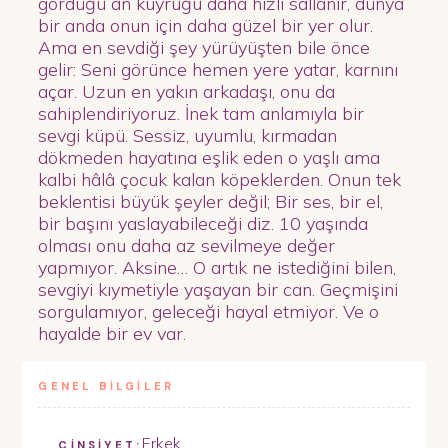
gördüğü an kuyruğu daha hızlı sallanır, dünya
bir anda onun için daha güzel bir yer olur.
Ama en sevdiği şey yürüyüşten bile önce
gelir: Seni görünce hemen yere yatar, karnını
açar. Uzun en yakın arkadaşı, onu da
sahiplendiriyoruz. İnek tam anlamıyla bir
sevgi küpü. Sessiz, uyumlu, kırmadan
dökmeden hayatına eşlik eden o yaşlı ama
kalbi hâlâ çocuk kalan köpeklerden. Onun tek
beklentisi büyük şeyler değil; Bir ses, bir el,
bir başını yaslayabileceği diz. 10 yaşında
olması onu daha az sevilmeye değer
yapmıyor. Aksine… O artık ne istediğini bilen,
sevgiyi kıymetiyle yaşayan bir can. Geçmişini
sorgulamıyor, geleceği hayal etmiyor. Ve o
hayalde bir ev var.
GENEL BİLGİLER
Erkek
CİNSİYET: