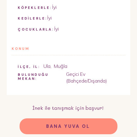
İyi
KÖPEKLERLE:
İyi
KEDİLERLE:
İyi
ÇOCUKLARLA:
KONUM
Ula
,
Muğla
İLÇE, İL:
Geçici Ev
BULUNDUĞU
MEKAN:
(Bahçede/Dışarıda)
İnek
ile tanışmak için başvur!
BANA YUVA OL