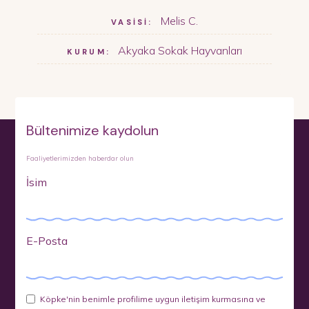
Melis C.
VASİSİ:
Akyaka Sokak Hayvanları
KURUM:
Bültenimize kaydolun
Faaliyetlerimizden haberdar olun
İsim
E-Posta
Köpke'nin benimle profilime uygun iletişim kurmasına ve