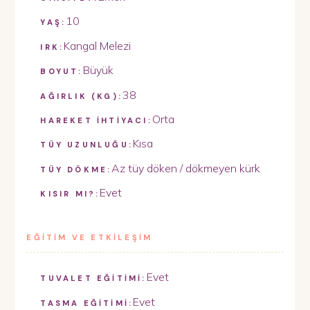
10
YAŞ:
Kangal Melezi
IRK:
Büyük
BOYUT:
38
AĞIRLIK (KG):
Orta
HAREKET İHTİYACI:
Kısa
TÜY UZUNLUĞU:
Az tüy döken / dökmeyen kürk
TÜY DÖKME:
Evet
KISIR MI?:
EĞİTİM VE ETKİLEŞİM
Evet
TUVALET EĞİTİMİ:
Evet
TASMA EĞİTİMİ: