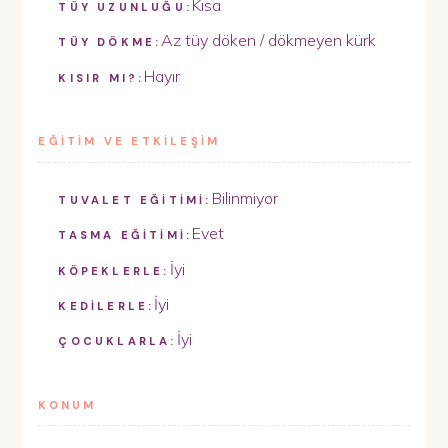
Kısa
TÜY UZUNLUĞU:
Az tüy döken / dökmeyen kürk
TÜY DÖKME:
Hayır
KISIR MI?:
EĞİTİM VE ETKİLEŞİM
Bilinmiyor
TUVALET EĞİTİMİ:
Evet
TASMA EĞİTİMİ:
İyi
KÖPEKLERLE:
İyi
KEDİLERLE:
İyi
ÇOCUKLARLA:
KONUM