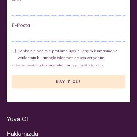
E-Posta
Köpke'nin benimle profilime uygun iletişim kurmasına ve
verilerimin bu amaçla işlenmesine izin veriyorum.
Kişisel verilerinizi
aydınlatma metnimize
uygun şekilde işliyoruz.
Yuva Ol
Hakkımızda