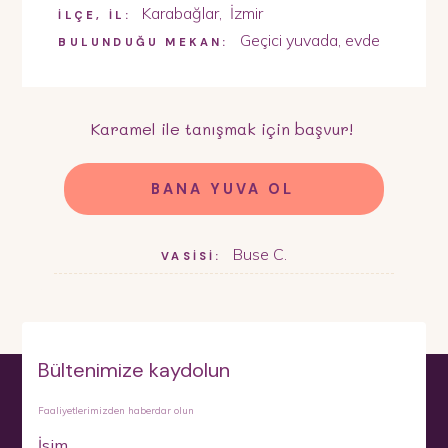
Karabağlar
,
İzmir
İLÇE, İL:
Geçici yuvada, evde
BULUNDUĞU MEKAN:
Karamel
ile tanışmak için başvur!
BANA YUVA OL
Buse C.
VASİSİ:
Bültenimize kaydolun
Faaliyetlerimizden haberdar olun
İsim