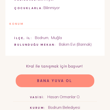
Bilinmiyor
ÇOCUKLARLA:
KONUM
Bodrum
,
Muğla
İLÇE, İL:
Bakım Evi (Barınak)
BULUNDUĞU MEKAN:
Kral
ile tanışmak için başvur!
BANA YUVA OL
Hasan Ormanlar O.
VASİSİ:
Bodrum Belediyesi
KURUM: