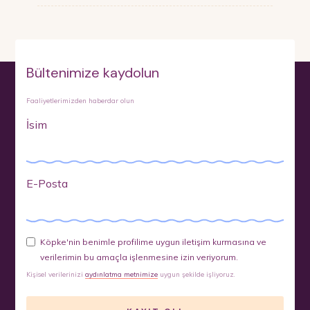
Bültenimize kaydolun
Faaliyetlerimizden haberdar olun
İsim
E-Posta
Köpke'nin benimle profilime uygun iletişim kurmasına ve
verilerimin bu amaçla işlenmesine izin veriyorum.
Kişisel verilerinizi
aydınlatma metnimize
uygun şekilde işliyoruz.