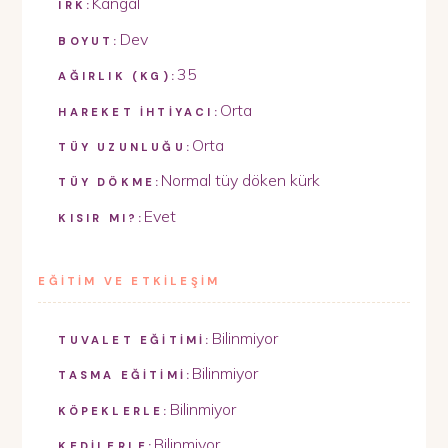
Kangal
IRK:
Dev
BOYUT:
35
AĞIRLIK (KG):
Orta
HAREKET İHTİYACI:
Orta
TÜY UZUNLUĞU:
Normal tüy döken kürk
TÜY DÖKME:
Evet
KISIR MI?:
EĞİTİM VE ETKİLEŞİM
Bilinmiyor
TUVALET EĞİTİMİ:
Bilinmiyor
TASMA EĞİTİMİ:
Bilinmiyor
KÖPEKLERLE:
Bilinmiyor
KEDİLERLE: