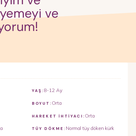
zıyım ve
 yemeyi ve
iyorum!
8-12 Ay
YAŞ:
Orta
BOYUT:
Orta
HAREKET İHTİYACI:
ta
Normal tüy döken kürk
TÜY DÖKME: