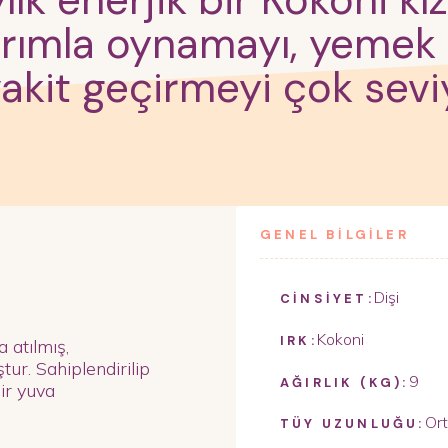
lık enerjik bir Kokoni kı
rımla oynamayı, yemek
akit geçirmeyi çok sev
GENEL BİLGİLER
Dişi
CİNSİYET:
Kokoni
IRK:
a atılmış,
ur. Sahiplendirilip
9
AĞIRLIK (KG):
ir yuva
Or
TÜY UZUNLUĞU: