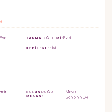
İM
Evet
Evet
TASMA EĞİTİMİ:
İyi
KEDİLERLE:
zmir
Mevcut
BULUNDUĞU
MEKAN:
Sahibinin Evi