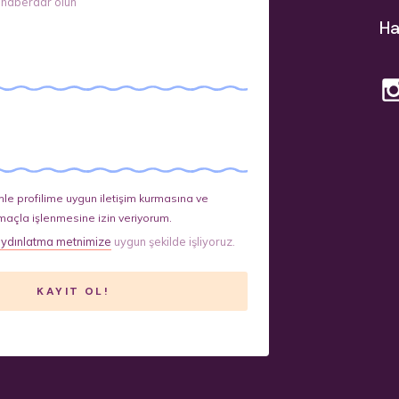
 haberdar olun
Ha
le profilime uygun iletişim kurmasına ve
maçla işlenmesine izin veriyorum.
ydınlatma metnimize
uygun şekilde işliyoruz.