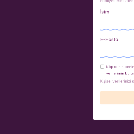
Faaliyetlerimizden
İsim
E-Posta
Köpke'nin benim
verilerimin bu a
Kişisel verilerinizi
a