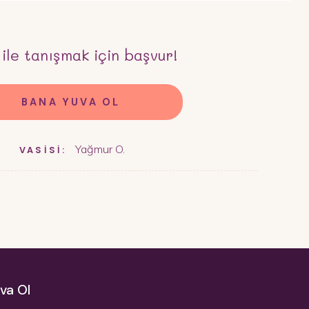
ile tanışmak için başvur!
BANA YUVA OL
Yağmur O.
VASİSİ:
va Ol