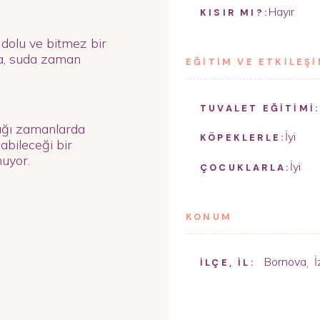
Hayır
KISIR MI?:
 dolu ve bitmez bir
a, suda zaman
EĞİTİM VE ETKİLEŞ
TUVALET EĞİTİMİ:
ığı zamanlarda
İyi
KÖPEKLERLE:
abileceği bir
uyor.
İyi
ÇOCUKLARLA:
KONUM
Bornova
İ
,
İLÇE, İL: