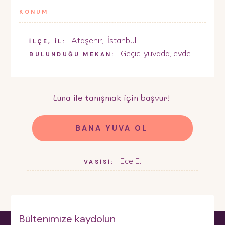
KONUM
Ataşehir
,
İstanbul
İLÇE, İL:
Geçici yuvada, evde
BULUNDUĞU MEKAN:
Luna
ile tanışmak için başvur!
BANA YUVA OL
Ece E.
VASİSİ:
Bültenimize kaydolun