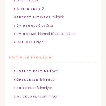
Küçük
BOYUT:
2
AĞIRLIK (KG):
Yüksek
HAREKET İHTİYACI:
Orta
TÜY UZUNLUĞU:
Normal tüy döken kürk
TÜY DÖKME:
Hayır
KISIR MI?:
EĞİTİM VE ETKİLEŞİM
Evet
TUVALET EĞİTİMİ:
Bilinmiyor
KÖPEKLERLE:
Bilinmiyor
KEDİLERLE:
Bilinmiyor
ÇOCUKLARLA: