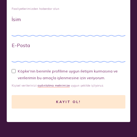
Faaliyetlerimizden haberdar olun
İsim
E-Posta
Köpke'nin benimle profilime uygun iletişim kurmasına ve
verilerimin bu amaçla işlenmesine izin veriyorum.
Kişisel verilerinizi
aydınlatma metnimize
uygun şekilde işliyoruz.