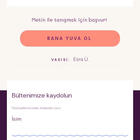
Metin
ile tanışmak için başvur!
BANA YUVA OL
Esra Ü.
VASİSİ:
Bültenimize kaydolun
Faaliyetlerimizden haberdar olun
İsim