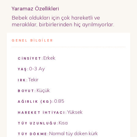
Yaramaz Özellikleri
Bebek oldukları için çok hareketli ve
meraklılar, birbirlerinden hiç ayrılmıyorlar.
GENEL BİLGİLER
Erkek
CİNSİYET:
0-3 Ay
YAŞ:
Tekir
IRK:
Küçük
BOYUT:
0.85
AĞIRLIK (KG):
Yüksek
HAREKET İHTİYACI:
Kısa
TÜY UZUNLUĞU:
Normal tüy döken kürk
TÜY DÖKME: