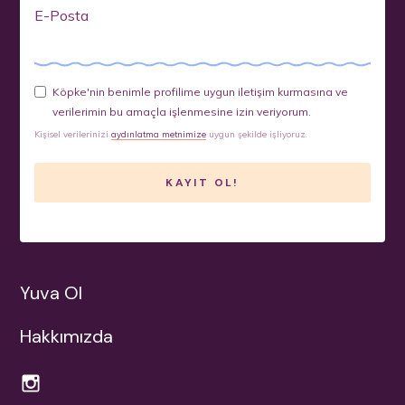
E-Posta
Köpke'nin benimle profilime uygun iletişim kurmasına ve
verilerimin bu amaçla işlenmesine izin veriyorum.
Kişisel verilerinizi
aydınlatma metnimize
uygun şekilde işliyoruz.
Yuva Ol
Hakkımızda