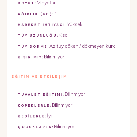
Minyatür
BOYUT:
1
AĞIRLIK (KG):
Yüksek
HAREKET İHTİYACI:
Kısa
TÜY UZUNLUĞU:
Az tüy döken / dökmeyen kürk
TÜY DÖKME:
Bilinmiyor
KISIR MI?:
EĞİTİM VE ETKİLEŞİM
Bilinmiyor
TUVALET EĞİTİMİ:
Bilinmiyor
KÖPEKLERLE:
İyi
KEDİLERLE:
Bilinmiyor
ÇOCUKLARLA: