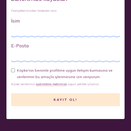
Faaliyetlerimizden haberdar olun
İsim
E-Posta
Köpke'nin benimle profilime uygun iletişim kurmasına ve
verilerimin bu amaçla işlenmesine izin veriyorum.
Kişisel verilerinizi
aydınlatma metnimize
uygun şekilde işliyoruz.