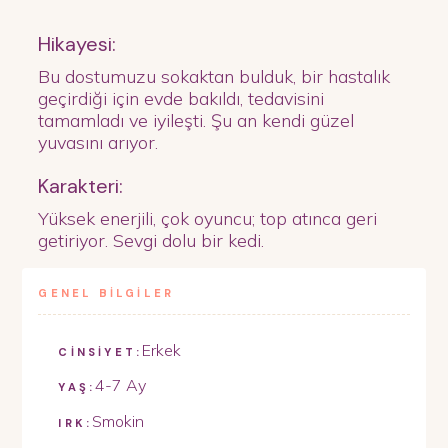
Hikayesi:
Bu dostumuzu sokaktan bulduk, bir hastalık
geçirdiği için evde bakıldı, tedavisini
tamamladı ve iyileşti. Şu an kendi güzel
yuvasını arıyor.
Karakteri:
Yüksek enerjili, çok oyuncu; top atınca geri
getiriyor. Sevgi dolu bir kedi.
GENEL BİLGİLER
Erkek
CİNSİYET:
4-7 Ay
YAŞ:
Smokin
IRK: