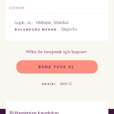
KONUM
Maltepe
,
İstanbul
İLÇE, İL:
Geçici Ev
BULUNDUĞU MEKAN:
Milka
ile tanışmak için başvur!
BANA YUVA OL
Irem G.
VASİSİ:
Bültenimize kaydolun