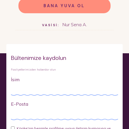
BANA YUVA OL
Nur Sena A.
VASİSİ:
Bültenimize kaydolun
Faaliyetlerimizden haberdar olun
İsim
E-Posta
Köpke'nin benimle profilime uygun iletişim kurmasına ve