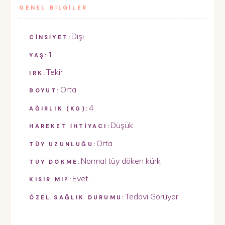
GENEL BİLGİLER
Dişi
CİNSİYET:
1
YAŞ:
Tekir
IRK:
Orta
BOYUT:
4
AĞIRLIK (KG):
Düşük
HAREKET İHTİYACI:
Orta
TÜY UZUNLUĞU:
Normal tüy döken kürk
TÜY DÖKME:
Evet
KISIR MI?:
Tedavi Görüyor
ÖZEL SAĞLIK DURUMU: