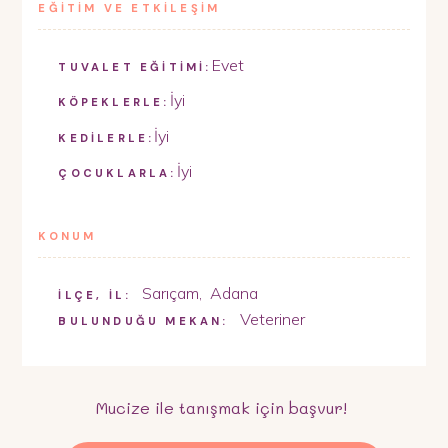
EĞİTİM VE ETKİLEŞİM
Evet
TUVALET EĞİTİMİ:
İyi
KÖPEKLERLE:
İyi
KEDİLERLE:
İyi
ÇOCUKLARLA:
KONUM
Sarıçam
,
Adana
İLÇE, İL:
Veteriner
BULUNDUĞU MEKAN:
Mucize
ile tanışmak için başvur!