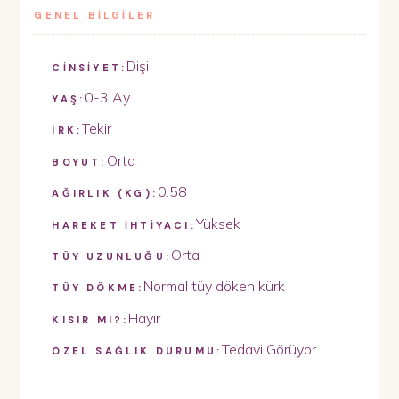
GENEL BİLGİLER
Dişi
CİNSİYET:
0-3 Ay
YAŞ:
Tekir
IRK:
Orta
BOYUT:
0.58
AĞIRLIK (KG):
Yüksek
HAREKET İHTİYACI:
Orta
TÜY UZUNLUĞU:
Normal tüy döken kürk
TÜY DÖKME:
Hayır
KISIR MI?:
Tedavi Görüyor
ÖZEL SAĞLIK DURUMU: