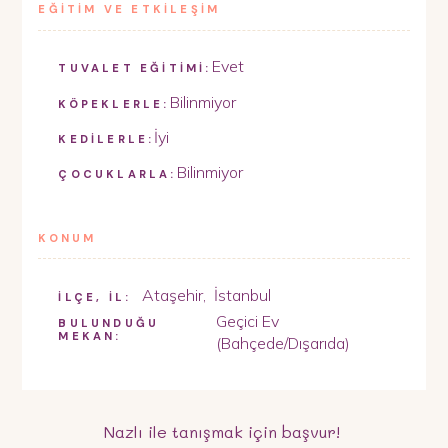
EĞİTİM VE ETKİLEŞİM
Evet
TUVALET EĞİTİMİ:
Bilinmiyor
KÖPEKLERLE:
İyi
KEDİLERLE:
Bilinmiyor
ÇOCUKLARLA:
KONUM
Ataşehir
,
İstanbul
İLÇE, İL:
Geçici Ev
BULUNDUĞU
MEKAN:
(Bahçede/Dışarıda)
Nazlı
ile tanışmak için başvur!