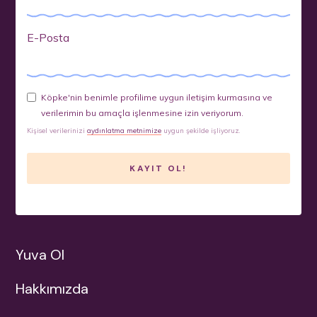
E-Posta
Köpke'nin benimle profilime uygun iletişim kurmasına ve
verilerimin bu amaçla işlenmesine izin veriyorum.
Kişisel verilerinizi
aydınlatma metnimize
uygun şekilde işliyoruz.
Yuva Ol
Hakkımızda