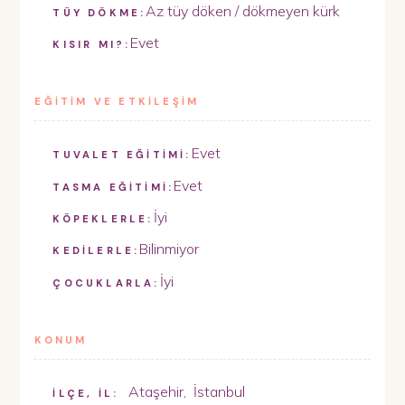
Az tüy döken / dökmeyen kürk
TÜY DÖKME:
Evet
KISIR MI?:
EĞİTİM VE ETKİLEŞİM
Evet
TUVALET EĞİTİMİ:
Evet
TASMA EĞİTİMİ:
İyi
KÖPEKLERLE:
Bilinmiyor
KEDİLERLE:
İyi
ÇOCUKLARLA:
KONUM
Ataşehir
,
İstanbul
İLÇE, İL: