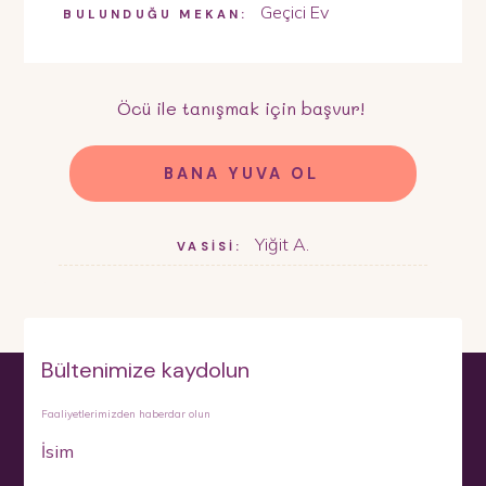
Geçici Ev
BULUNDUĞU MEKAN:
Öcü
ile tanışmak için başvur!
BANA YUVA OL
Yiğit A.
VASİSİ:
Bültenimize kaydolun
Faaliyetlerimizden haberdar olun
İsim