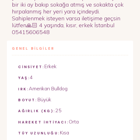
bir iki ay bakıp sokağa atmış ve sokakta çok
hırpalanmış her yeri yara içindeydi.
Sahiplenmek isteyen varsa iletişime geçsin
lütfen🙏🏻 4 yaşında, kısır, erkek İstanbul
05415606548
GENEL BİLGİLER
Erkek
CİNSİYET:
4
YAŞ:
Amerikan Bulldog
IRK:
Büyük
BOYUT:
25
AĞIRLIK (KG):
Orta
HAREKET İHTİYACI:
Kısa
TÜY UZUNLUĞU: