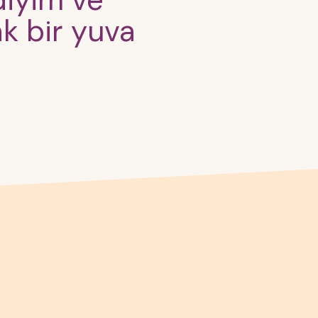
diyim ve
ak bir yuva