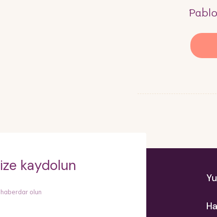
Pabl
ize kaydolun
Yu
 haberdar olun
Ha