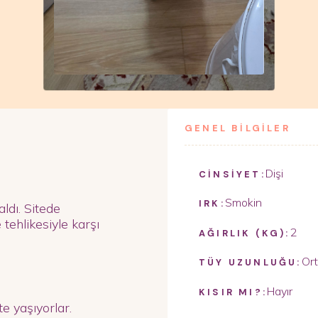
GENEL BİLGİLER
Dişi
CİNSİYET:
Smokin
IRK:
aldı. Sitede
tehlikesiyle karşı
2
AĞIRLIK (KG):
Or
TÜY UZUNLUĞU:
Hayır
KISIR MI?:
te yaşıyorlar.