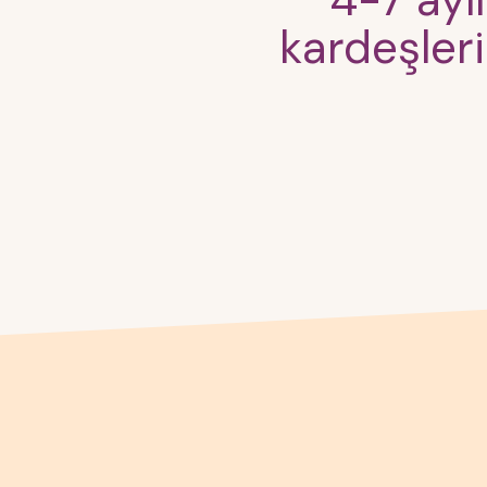
4-7 ayl
kardeşleri