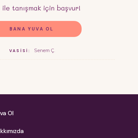
o
ile tanışmak için başvur!
BANA YUVA OL
Senem Ç.
VASİSİ:
va Ol
kkımızda