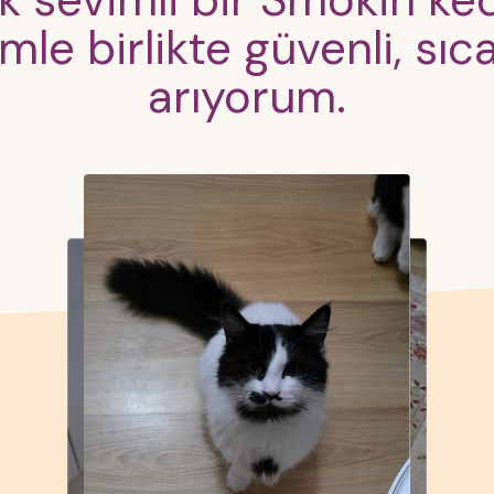
ık sevimli bir Smokin ke
mle birlikte güvenli, sıc
arıyorum.