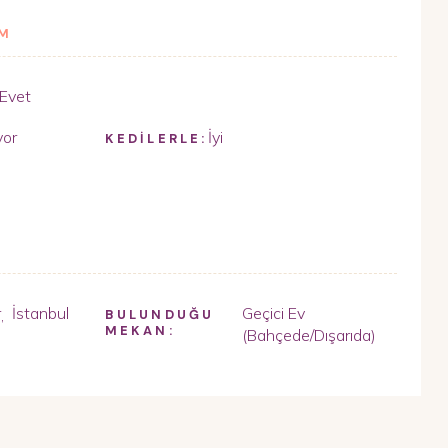
İM
Evet
yor
İyi
KEDİLERLE:
r
İstanbul
Geçici Ev
,
BULUNDUĞU
MEKAN:
(Bahçede/Dışarıda)