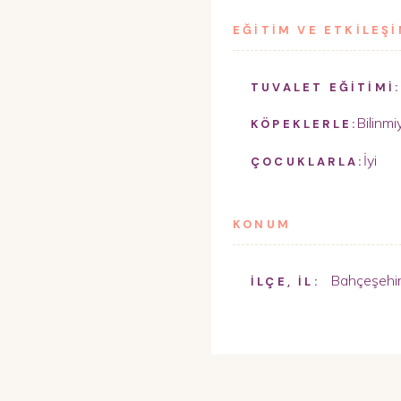
EĞİTİM VE ETKİLEŞ
TUVALET EĞİTİMİ:
Bilinmi
KÖPEKLERLE:
İyi
ÇOCUKLARLA:
KONUM
Bahçeşehi
İLÇE, İL: