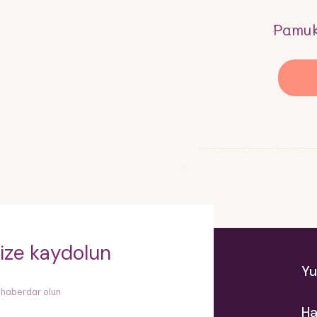
Pamu
ize kaydolun
Yu
 haberdar olun
Ha