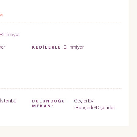
İM
Bilinmiyor
yor
Bilinmiyor
KEDİLERLE:
İstanbul
Geçici Ev
BULUNDUĞU
MEKAN:
(Bahçede/Dışarıda)