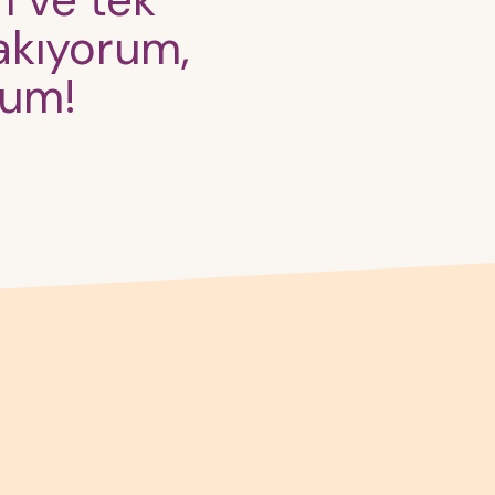
m ve tek
akıyorum,
rum!