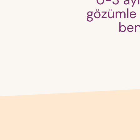
0-3 ayl
gözümle 
ben