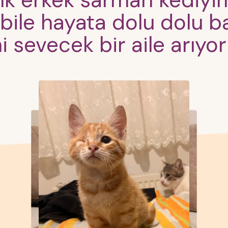
ık erkek sarman kediyi
bile hayata dolu dolu b
i sevecek bir aile arıyo