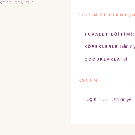
 Kendi bakımını
EĞİTİM VE ETKİLEŞ
TUVALET EĞİTİMİ:
Bilinmi
KÖPEKLERLE:
İyi
ÇOCUKLARLA:
KONUM
Ümraniye
,
İLÇE, İL: