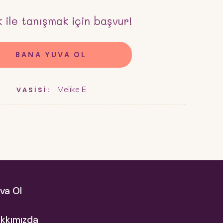
k
ile tanışmak için başvur!
BANA YUVA OL
Melike E.
VASİSİ:
va Ol
kkımızda