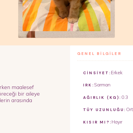
GENEL BİLGİLER
Erkek
CİNSİYET:
Sarman
IRK:
rken maalesef
öreceği bir aileye
0.3
AĞIRLIK (KG):
lerin arasında
Or
TÜY UZUNLUĞU:
Hayır
KISIR MI?: