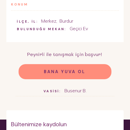
KONUM
Merkez
,
Burdur
İLÇE, İL:
Geçici Ev
BULUNDUĞU MEKAN:
Peynirli
ile tanışmak için başvur!
BANA YUVA OL
Busenur B.
VASİSİ:
Bültenimize kaydolun