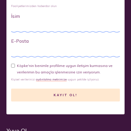
Faaliyetlerimizden haberdar olun
İsim
E-Posta
Köpke'nin benimle profilime uygun iletişim kurmasına ve
verilerimin bu amaçla işlenmesine izin veriyorum.
Kişisel verilerinizi
aydınlatma metnimize
uygun şekilde işliyoruz.
Yuva Ol