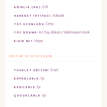
0.8
AĞIRLIK (KG):
Yüksek
HAREKET İHTİYACI:
Orta
TÜY UZUNLUĞU:
Az tüy döken / dökmeyen kürk
TÜY DÖKME:
Hayır
KISIR MI?:
EĞİTİM VE ETKİLEŞİM
Evet
TUVALET EĞİTİMİ:
İyi
KÖPEKLERLE:
İyi
KEDİLERLE:
İyi
ÇOCUKLARLA: