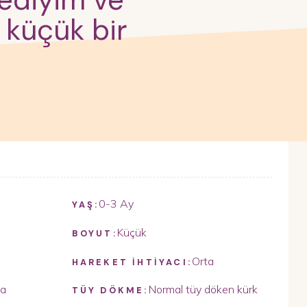
 kediyim ve
 küçük bir
0-3 Ay
YAŞ:
Küçük
BOYUT:
Orta
HAREKET İHTİYACI:
ta
Normal tüy döken kürk
TÜY DÖKME: