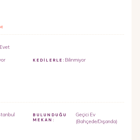
İM
Evet
yor
Bilinmiyor
KEDİLERLE:
stanbul
Geçici Ev
BULUNDUĞU
MEKAN:
(Bahçede/Dışarıda)