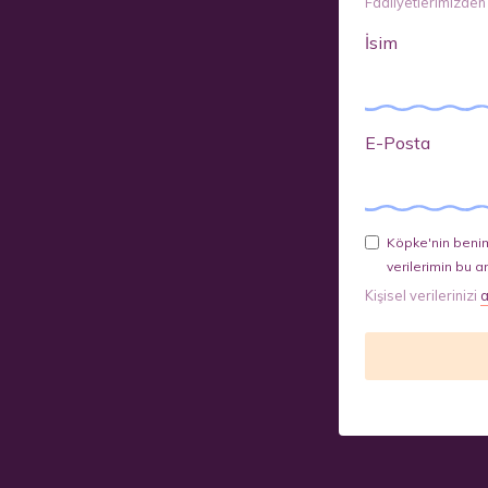
Faaliyetlerimizden
İsim
E-Posta
Köpke'nin benim
verilerimin bu a
Kişisel verilerinizi
a