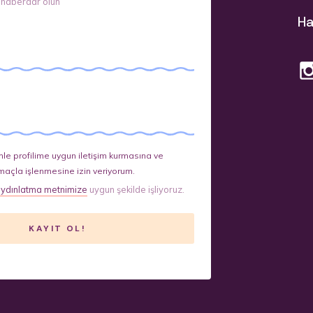
 haberdar olun
Ha
le profilime uygun iletişim kurmasına ve
maçla işlenmesine izin veriyorum.
ydınlatma metnimize
uygun şekilde işliyoruz.