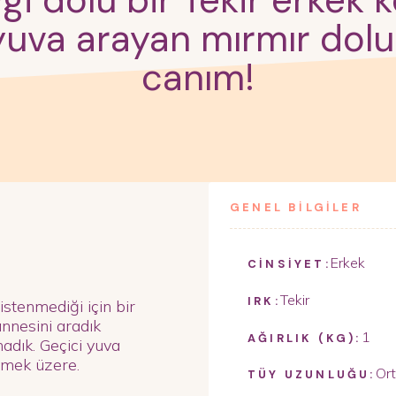
vgi dolu bir Tekir erkek
r yuva arayan mırmır dolu
canım!
GENEL BİLGİLER
Erkek
CİNSİYET:
Tekir
IRK:
istenmediği için bir
annesini aradık
1
AĞIRLIK (KG):
madık. Geçici yuva
nmek üzere.
Or
TÜY UZUNLUĞU: