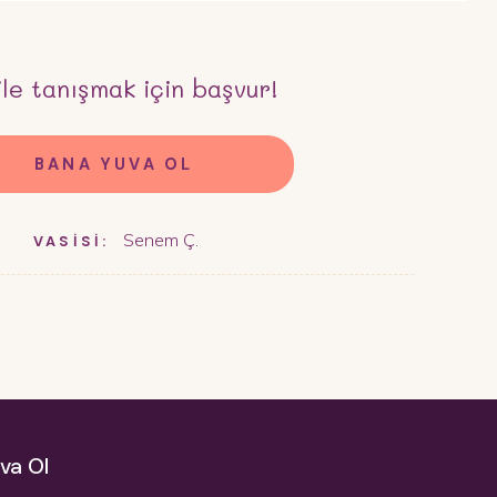
ile tanışmak için başvur!
BANA YUVA OL
Senem Ç.
VASİSİ:
va Ol