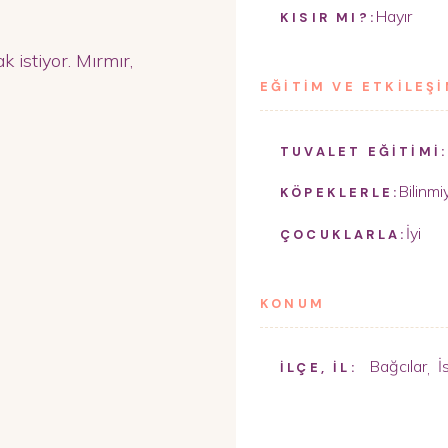
Hayır
KISIR MI?:
k istiyor. Mırmır,
EĞİTİM VE ETKİLEŞ
TUVALET EĞİTİMİ:
Bilinmi
KÖPEKLERLE:
İyi
ÇOCUKLARLA:
KONUM
Bağcılar
İ
,
İLÇE, İL: