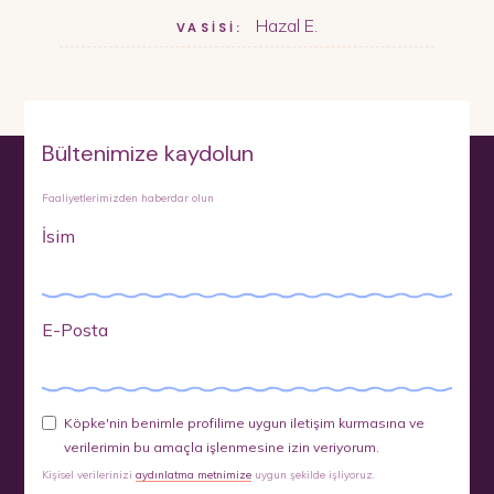
Hazal E.
VASİSİ:
Bültenimize kaydolun
Faaliyetlerimizden haberdar olun
İsim
E-Posta
Köpke'nin benimle profilime uygun iletişim kurmasına ve
verilerimin bu amaçla işlenmesine izin veriyorum.
Kişisel verilerinizi
aydınlatma metnimize
uygun şekilde işliyoruz.