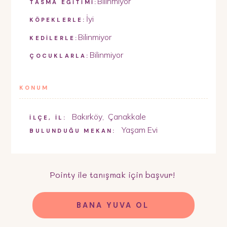
Bilinmiyor
TASMA EĞİTİMİ:
İyi
KÖPEKLERLE:
Bilinmiyor
KEDİLERLE:
Bilinmiyor
ÇOCUKLARLA:
KONUM
Bakırköy
,
Çanakkale
İLÇE, İL:
Yaşam Evi
BULUNDUĞU MEKAN:
Pointy
ile tanışmak için başvur!
BANA YUVA OL