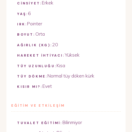
Erkek
CİNSİYET:
6
YAŞ:
Pointer
IRK:
Orta
BOYUT:
20
AĞIRLIK (KG):
Yüksek
HAREKET İHTİYACI:
Kısa
TÜY UZUNLUĞU:
Normal tüy döken kürk
TÜY DÖKME:
Evet
KISIR MI?:
EĞİTİM VE ETKİLEŞİM
Bilinmiyor
TUVALET EĞİTİMİ: