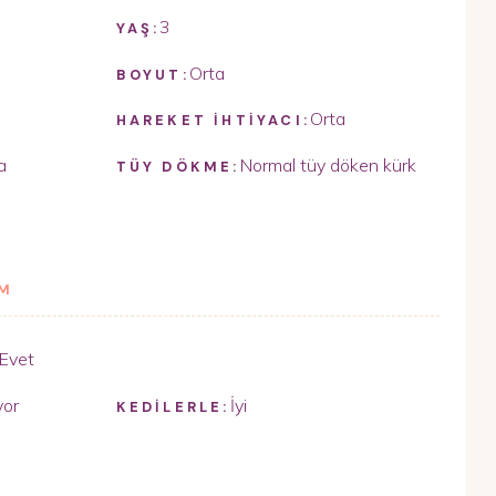
3
YAŞ:
Orta
BOYUT:
Orta
HAREKET İHTİYACI:
a
Normal tüy döken kürk
TÜY DÖKME:
İM
Evet
yor
İyi
KEDİLERLE: