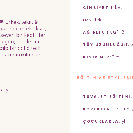
Erkek
CİNSİYET:
Tekir
IRK:
 Erkek, tekir, 🔒
ygulamaları eksiksiz,
3
AĞIRLIK (KG):
 seven bir kedi. Her
k gerçek ailesini
Kıs
TÜY UZUNLUĞU:
alp bir daha terk
stü bırakılmasın...
Evet
KISIR MI?:
EĞİTİM VE ETKİLEŞ
 iyi.
TUVALET EĞİTİMİ:
Bilinmi
KÖPEKLERLE:
İyi
ÇOCUKLARLA: