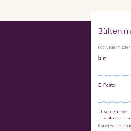
Bültenim
Faaliyetlerimizden
İsim
E-Posta
Köpke'nin benim
verilerimin bu a
Kişisel verilerinizi
a