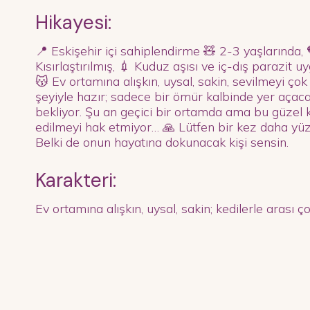
Hikayesi:
📍 Eskişehir içi sahiplendirme 🧸 2-3 yaşlarında, 🧡
Kısırlaştırılmış, 💉 Kuduz aşısı ve iç-dış parazit u
😽 Ev ortamına alışkın, uysal, sakin, sevilmeyi çok
şeyiyle hazır; sadece bir ömür kalbinde yer açaca
bekliyor. Şu an geçici bir ortamda ama bu güzel k
edilmeyi hak etmiyor… 🙏 Lütfen bir kez daha yüzü
Belki de onun hayatına dokunacak kişi sensin.
Karakteri:
Ev ortamına alışkın, uysal, sakin; kedilerle arası çok