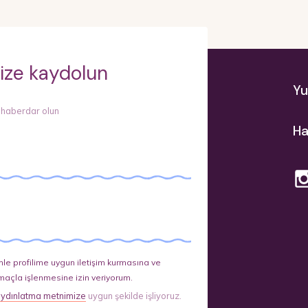
ize kaydolun
Yu
 haberdar olun
Ha
le profilime uygun iletişim kurmasına ve
maçla işlenmesine izin veriyorum.
ydınlatma metnimize
uygun şekilde işliyoruz.