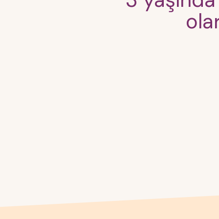
3 yaşında 
ola