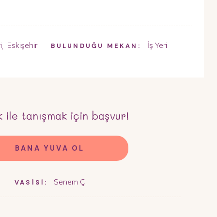
i
Eskişehir
İş Yeri
,
BULUNDUĞU MEKAN:
k
ile tanışmak için başvur!
BANA YUVA OL
Senem Ç.
VASİSİ: