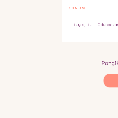
KONUM
Odunpazar
İLÇE, İL:
Ponçi