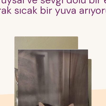
uysal ve sevgi dolu bir 
rak sıcak bir yuva arıyo