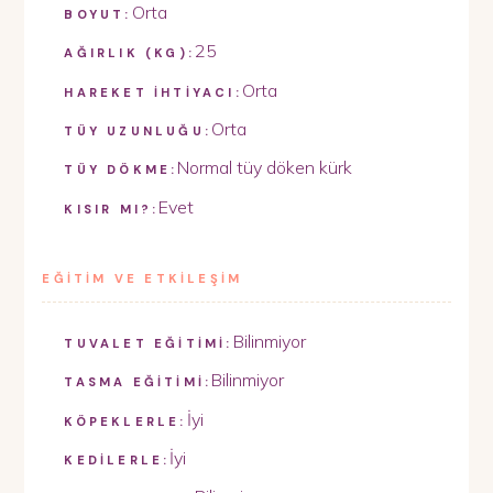
Orta
BOYUT:
25
AĞIRLIK (KG):
Orta
HAREKET İHTİYACI:
Orta
TÜY UZUNLUĞU:
Normal tüy döken kürk
TÜY DÖKME:
Evet
KISIR MI?:
EĞİTİM VE ETKİLEŞİM
Bilinmiyor
TUVALET EĞİTİMİ:
Bilinmiyor
TASMA EĞİTİMİ:
İyi
KÖPEKLERLE:
İyi
KEDİLERLE: