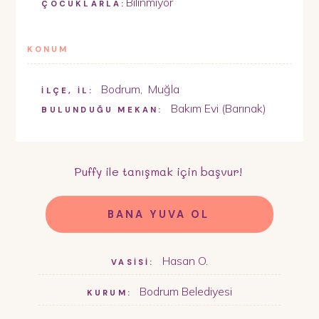
Bilinmiyor
ÇOCUKLARLA:
KONUM
Bodrum
,
Muğla
İLÇE, İL:
Bakım Evi (Barınak)
BULUNDUĞU MEKAN:
Puffy
ile tanışmak için başvur!
BANA YUVA OL
Hasan O.
VASİSİ:
Bodrum Belediyesi
KURUM: