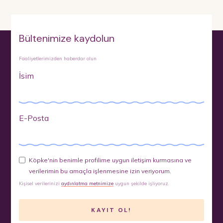
Bültenimize kaydolun
Faaliyetlerimizden haberdar olun
İsim
E-Posta
Köpke'nin benimle profilime uygun iletişim kurmasına ve
verilerimin bu amaçla işlenmesine izin veriyorum.
Kişisel verilerinizi
aydınlatma metnimize
uygun şekilde işliyoruz.