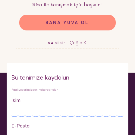
Rita
ile tanışmak için başvur!
BANA YUVA OL
Çağla K.
VASİSİ:
Bültenimize kaydolun
Faaliyetlerimizden haberdar olun
İsim
E-Posta