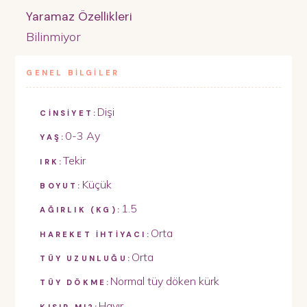
Yaramaz Özellikleri
Bilinmiyor
GENEL BİLGİLER
Dişi
CİNSİYET:
0-3 Ay
YAŞ:
Tekir
IRK:
Küçük
BOYUT:
1.5
AĞIRLIK (KG):
Orta
HAREKET İHTİYACI:
Orta
TÜY UZUNLUĞU:
Normal tüy döken kürk
TÜY DÖKME:
Hayır
KISIR MI?: