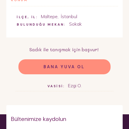
KONUM
Maltepe
,
İstanbul
İLÇE, İL:
Sokak
BULUNDUĞU MEKAN:
Sadık
ile tanışmak için başvur!
BANA YUVA OL
Ezgi O.
VASİSİ:
Bültenimize kaydolun