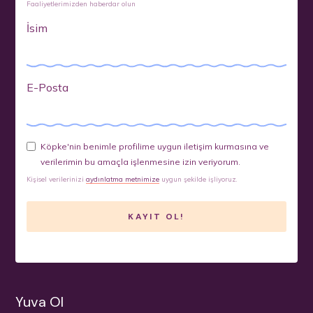
Faaliyetlerimizden haberdar olun
İsim
E-Posta
Köpke'nin benimle profilime uygun iletişim kurmasına ve
verilerimin bu amaçla işlenmesine izin veriyorum.
Kişisel verilerinizi
aydınlatma metnimize
uygun şekilde işliyoruz.
Yuva Ol