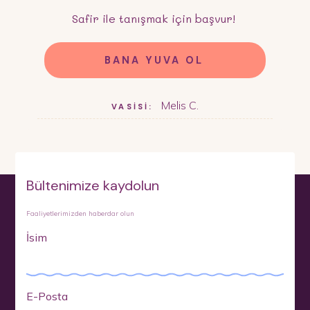
Safir
ile tanışmak için başvur!
BANA YUVA OL
Melis C.
VASİSİ:
Bültenimize kaydolun
Faaliyetlerimizden haberdar olun
İsim
E-Posta