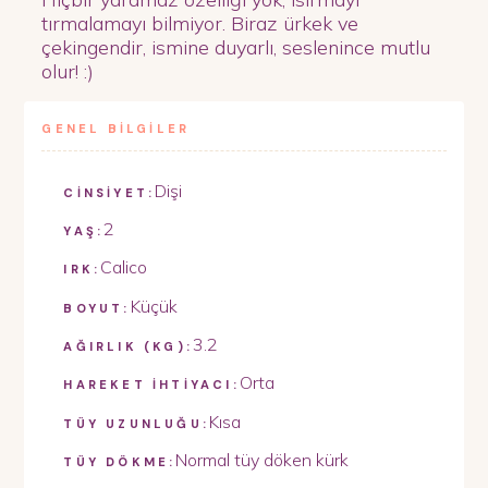
tırmalamayı bilmiyor. Biraz ürkek ve
çekingendir, ismine duyarlı, seslenince mutlu
olur! :)
GENEL BİLGİLER
Dişi
CİNSİYET:
2
YAŞ:
Calico
IRK:
Küçük
BOYUT:
3.2
AĞIRLIK (KG):
Orta
HAREKET İHTİYACI:
Kısa
TÜY UZUNLUĞU:
Normal tüy döken kürk
TÜY DÖKME: