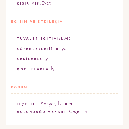
Evet
KISIR MI?:
EĞİTİM VE ETKİLEŞİM
Evet
TUVALET EĞİTİMİ:
Bilinmiyor
KÖPEKLERLE:
İyi
KEDİLERLE:
İyi
ÇOCUKLARLA:
KONUM
Sarıyer
,
İstanbul
İLÇE, İL:
Geçici Ev
BULUNDUĞU MEKAN: