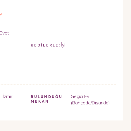
İM
Evet
İyi
KEDİLERLE:
İzmir
Geçici Ev
,
BULUNDUĞU
MEKAN:
(Bahçede/Dışarıda)