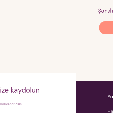
Şansl
ize kaydolun
Yu
 haberdar olun
Ha