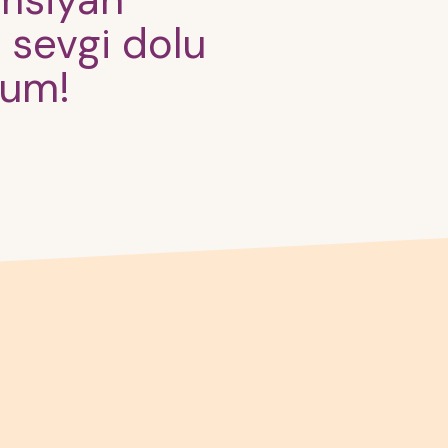
imsiyah
 sevgi dolu
rum!