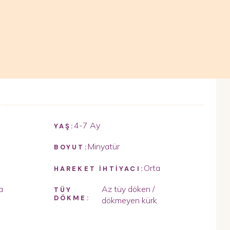
4-7 Ay
YAŞ:
Minyatür
BOYUT:
Orta
HAREKET İHTİYACI:
a
Az tüy döken /
TÜY
DÖKME:
dökmeyen kürk