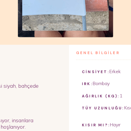
GENEL BİLGİLER
Erkek
CİNSİYET:
Bombay
IRK:
si siyah, bahçede
1
AĞIRLIK (KG):
Kıs
TÜY UZUNLUĞU:
ıyor, insanlara
Hayır
KISIR MI?:
 hoşlanıyor.