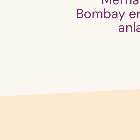
Merhab
Bombay erk
anl