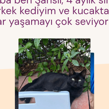
a ben Şanslı, 4 aylık s
ek kediyim ve kucakta
ar yaşamayı çok seviyo