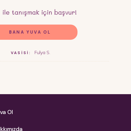
ı
ile tanışmak için başvur!
BANA YUVA OL
Fulya S.
VASİSİ:
va Ol
kkımızda