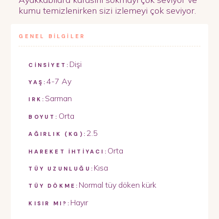
kumu temizlenirken sizi izlemeyi çok seviyor.
GENEL BİLGİLER
Dişi
CİNSİYET:
4-7 Ay
YAŞ:
Sarman
IRK:
Orta
BOYUT:
2.5
AĞIRLIK (KG):
Orta
HAREKET İHTİYACI:
Kısa
TÜY UZUNLUĞU:
Normal tüy döken kürk
TÜY DÖKME:
Hayır
KISIR MI?: