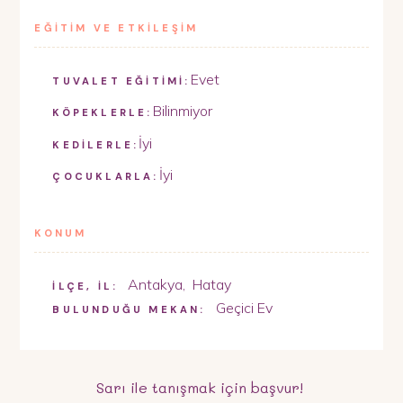
EĞİTİM VE ETKİLEŞİM
Evet
TUVALET EĞİTİMİ:
Bilinmiyor
KÖPEKLERLE:
İyi
KEDİLERLE:
İyi
ÇOCUKLARLA:
KONUM
Antakya
,
Hatay
İLÇE, İL:
Geçici Ev
BULUNDUĞU MEKAN:
Sarı
ile tanışmak için başvur!