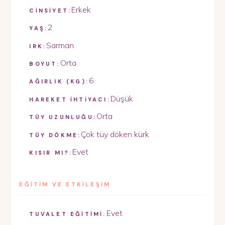
Erkek
CİNSİYET:
2
YAŞ:
Sarman
IRK:
Orta
BOYUT:
6
AĞIRLIK (KG):
Düşük
HAREKET İHTİYACI:
Orta
TÜY UZUNLUĞU:
Çok tüy döken kürk
TÜY DÖKME:
Evet
KISIR MI?:
EĞİTİM VE ETKİLEŞİM
Evet
TUVALET EĞİTİMİ: