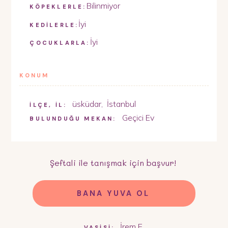
Bilinmiyor
KÖPEKLERLE:
İyi
KEDİLERLE:
İyi
ÇOCUKLARLA:
KONUM
üsküdar
,
İstanbul
İLÇE, İL:
Geçici Ev
BULUNDUĞU MEKAN:
Şeftali
ile tanışmak için başvur!
BANA YUVA OL
İrem E.
VASİSİ: