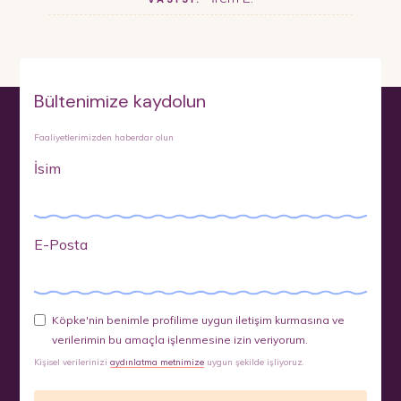
Bültenimize kaydolun
Faaliyetlerimizden haberdar olun
İsim
E-Posta
Köpke'nin benimle profilime uygun iletişim kurmasına ve
verilerimin bu amaçla işlenmesine izin veriyorum.
Kişisel verilerinizi
aydınlatma metnimize
uygun şekilde işliyoruz.