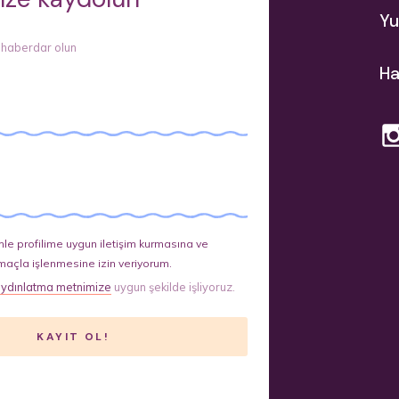
Yu
 haberdar olun
Ha
le profilime uygun iletişim kurmasına ve
maçla işlenmesine izin veriyorum.
ydınlatma metnimize
uygun şekilde işliyoruz.