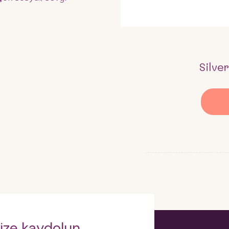
Silve
ize kaydolun