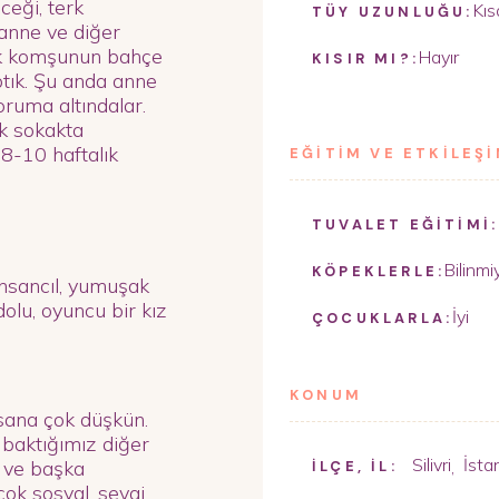
ceği, terk
Kıs
TÜY UZUNLUĞU:
 anne ve diğer
arak komşunun bahçe
Hayır
KISIR MI?:
ptık. Şu anda anne
oruma altındalar.
ak sokakta
8-10 haftalık
EĞİTİM VE ETKİLEŞ
TUVALET EĞİTİMİ:
Bilinmi
KÖPEKLERLE:
insancıl, yumuşak
 dolu, oyuncu bir kız
İyi
ÇOCUKLARLA:
KONUM
nsana çok düşkün.
e baktığımız diğer
Silivri
İsta
e ve başka
,
İLÇE, İL:
çok sosyal, sevgi