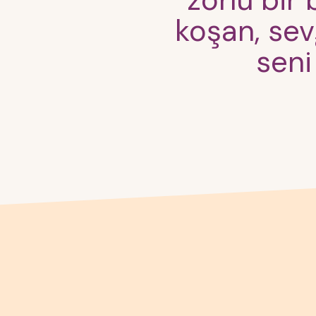
zorlu bir
koşan, sev
seni