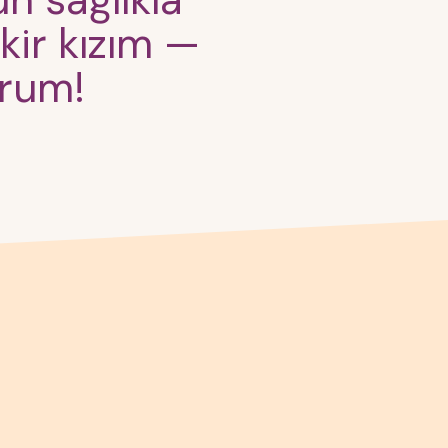
n sağlıkla
kir kızım —
orum!