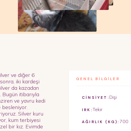
ver ve diğer 6
GENEL BİLGİLER
onra, iki kardeşi
Silver da kazadan
. Bugün itibarıyla
Dişi
CİNSİYET:
iren ve yavru kedi
e besleniyor.
Tekir
IRK:
yoruz. Silver kuru
yor, kum terbiyesi
700
AĞIRLIK (KG):
zel bir kız. Evimde