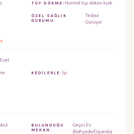
a
Normal tüy döken kürk
TÜY DÖKME:
Tedavi
ÖZEL SAĞLIK
DURUMU:
Görüyor
İM
Evet
yor
İyi
KEDİLERLE:
nbul
Geçici Ev
BULUNDUĞU
MEKAN:
(Bahçede/Dışarıda)