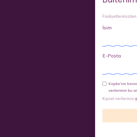
Faaliyetlerimizden
İsim
E-Posta
Köpke'nin benim
verilerimin bu a
Kişisel verilerinizi
a