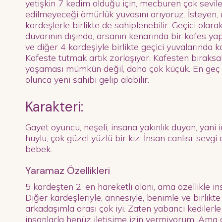
yetişkin 7 kedim olduğu için, mecburen çok sevile
edilmeyeceği ömürlük yuvasını arıyoruz. İsteyen,
kardeşlerle birlikte de sahiplenebilir. Geçici ol
duvarının dışında, arsanın kenarında bir kafes ya
ve diğer 4 kardeşiyle birlikte geçici yuvalarında k
Kafeste tutmak artık zorlaşıyor. Kafesten bıraks
yaşaması mümkün değil, daha çok küçük. En geç 
olunca yeni sahibi gelip alabilir.
Karakteri:
Gayet oyuncu, neşeli, insana yakınlık duyan, yani 
huylu, çok güzel yüzlü bir kız. İnsan canlısı, sevgi
bebek.
Yaramaz Özellikleri
5 kardeşten 2. en hareketli olanı, ama özellikle i
Diğer kardeşleriyle, annesiyle, benimle ve birlikt
arkadaşımla arası çok iyi. Zaten yabancı kedilerl
insanlarla henüz iletişime izin vermiyorum. Ama 