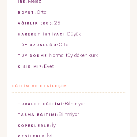
Melez
IRK:
Orta
BOYUT:
25
AĞIRLIK (KG):
Düşük
HAREKET İHTİYACI:
Orta
TÜY UZUNLUĞU:
Normal tüy döken kürk
TÜY DÖKME:
Evet
KISIR MI?:
EĞİTİM VE ETKİLEŞİM
Bilinmiyor
TUVALET EĞİTİMİ:
Bilinmiyor
TASMA EĞİTİMİ:
İyi
KÖPEKLERLE:
İyi
KEDİLERLE: