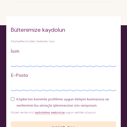
Bültenimize kaydolun
Faaliyetlerimizden haberdar olun
İsim
E-Posta
Köpke'nin benimle profilime uygun iletişim kurmasına ve
verilerimin bu amaçla işlenmesine izin veriyorum.
Kişisel verilerinizi
aydınlatma metnimize
uygun şekilde işliyoruz.