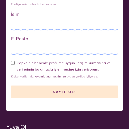
Faaliyetlerimizden haberdar olun
İsim
E-Posta
Köpke'nin benimle profilime uygun iletişim kurmasına ve
verilerimin bu amaçla işlenmesine izin veriyorum.
Kişisel verilerinizi
aydınlatma metnimize
uygun şekilde işliyoruz.
Yuva Ol