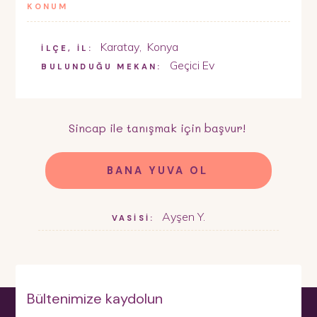
KONUM
Karatay
,
Konya
İLÇE, İL:
Geçici Ev
BULUNDUĞU MEKAN:
Sincap
ile tanışmak için başvur!
BANA YUVA OL
Ayşen Y.
VASİSİ:
Bültenimize kaydolun