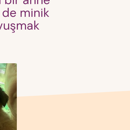
 bir anne
de minik
avuşmak