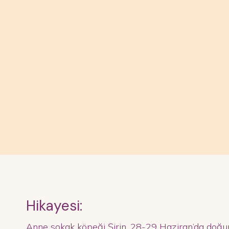
Hikayesi:
Anne sokak köpeği Şirin, 28-29 Haziran’da doğu