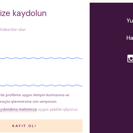
ize kaydolun
Yu
 haberdar olun
Ha
le profilime uygun iletişim kurmasına ve
maçla işlenmesine izin veriyorum.
ydınlatma metnimize
uygun şekilde işliyoruz.