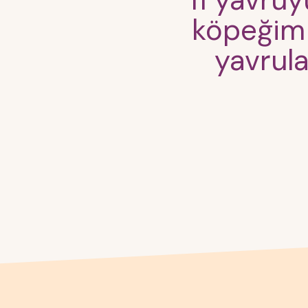
11 yavru
köpeğim
yavrul