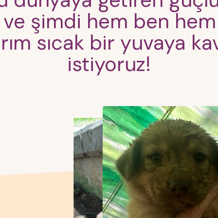
yu dünyaya getiren güçlü
 ve şimdi hem ben hem 
arım sıcak bir yuvaya k
istiyoruz!