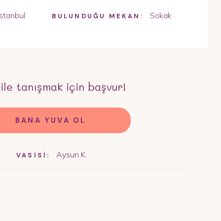
İstanbul
Sokak
BULUNDUĞU MEKAN:
ile tanışmak için başvur!
BANA YUVA OL
Aysun K.
VASİSİ: