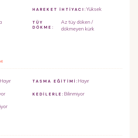
Yüksek
HAREKET İHTİYACI:
a
Az tüy döken /
TÜY
DÖKME:
dökmeyen kürk
İM
Hayır
Hayır
TASMA EĞİTİMİ:
yor
Bilinmiyor
KEDİLERLE:
iyor