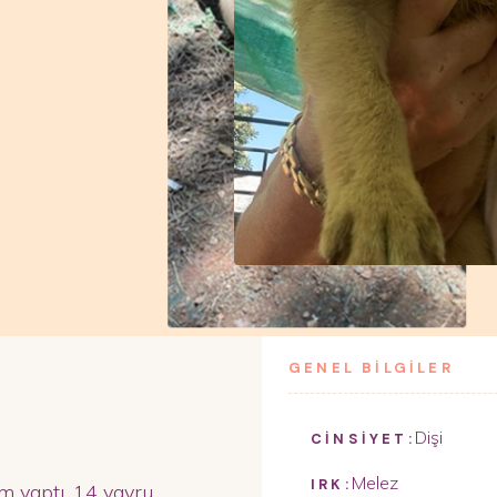
GENEL BİLGİLER
Dişi
CİNSİYET:
Melez
IRK:
m yaptı. 14 yavru