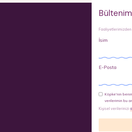
Bültenim
Faaliyetlerimizden
İsim
E-Posta
Köpke'nin benim
verilerimin bu a
Kişisel verilerinizi
a