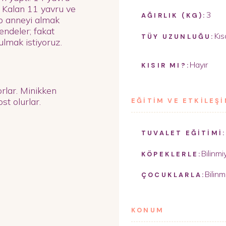
. Kalan 11 yavru ve
3
AĞIRLIK (KG):
ip anneyi almak
vendeler; fakat
Kıs
TÜY UZUNLUĞU:
ulmak istiyoruz.
Hayır
KISIR MI?:
orlar. Minikken
st olurlar.
EĞİTİM VE ETKİLEŞ
TUVALET EĞİTİMİ:
Bilinmi
KÖPEKLERLE:
Bilinm
ÇOCUKLARLA:
KONUM