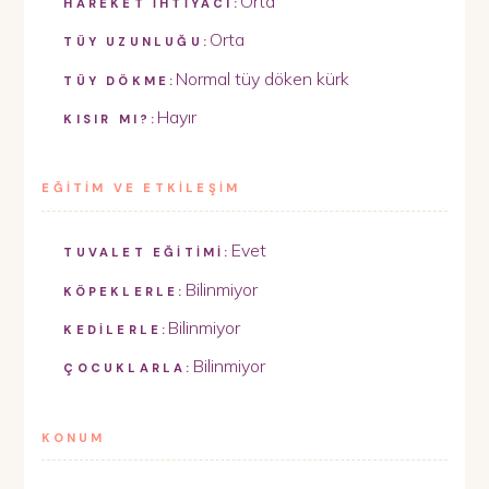
Orta
HAREKET İHTİYACI:
Orta
TÜY UZUNLUĞU:
Normal tüy döken kürk
TÜY DÖKME:
Hayır
KISIR MI?:
EĞİTİM VE ETKİLEŞİM
Evet
TUVALET EĞİTİMİ:
Bilinmiyor
KÖPEKLERLE:
Bilinmiyor
KEDİLERLE:
Bilinmiyor
ÇOCUKLARLA:
KONUM