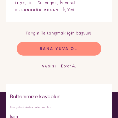
Sultangazi
,
İstanbul
İLÇE, İL:
İş Yeri
BULUNDUĞU MEKAN:
Tarçın
ile tanışmak için başvur!
BANA YUVA OL
Ebrar A.
VASİSİ:
Bültenimize kaydolun
Faaliyetlerimizden haberdar olun
İsim