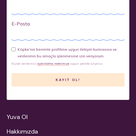
E-Posta
Köpke'nin benimle profilime uygun iletişim kurmasına ve
verilerimin bu amaçla işlenmesine izin veriyorum.
Kişisel verilerinizi
aydınlatma metnimize
uygun şekilde işliyoruz.
Yuva Ol
Hakkımızda